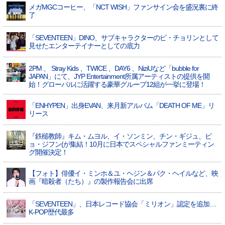
メガMGCコーヒー、「NCT WISH」ファンサイン会を盛況裏に終
了
「SEVENTEEN」DINO、サブキャラクターのピ・チョリンとして
見せたエンターテイナーとしての底力
2PM 、 Stray Kids 、TWICE 、DAY6 、NiziUなど「bubble for
JAPAN」にて、JYP Entertainment所属アーティストの提供を開
始！グローバルに活躍する豪華グループ12組が一挙に登場！
「ENHYPEN」出身EVAN、来月新アルバム「DEATH OF ME」リ
リース
『鉄槌教師』キム・ムヨル、イ・ソンミン、チン・ギジュ、ピ
ョ・ジフン(が集結！10月に日本でスペシャルファンミーティン
グ開催決定！
【フォト】俳優イ・ミンホ＆ユ・ヘジン＆パク・ヘイルなど、映
画『暗殺者（たち）』の製作報告会に出席
「SEVENTEEN」、日本レコード協会「ミリオン」認定を追加…
K-POP歴代最多