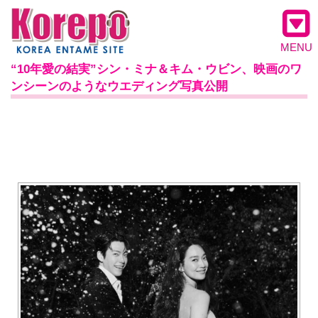
MENU
“10年愛の結実”シン・ミナ＆キム・ウビン、映画のワ
ンシーンのようなウエディング写真公開