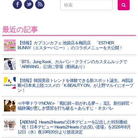
最近の記事
【情報】カプコンカフェ 池袋店＆梅田店 「ESTHER
BUNNY（エスターバニー）」のコラボメニューを大公開！
「BTS」Jung Kook、カルバン・クラインのカスタムルックで
「ARIRANG」公演に登場（動画あり）
【情報】韓国美容トレンドを体験できる新スポット誕生。AI肌診
断×日本未上陸コスメの「K-BEAUTY ON」が上野マルイにオープ
ン！
≪中華ドラマNOW≫「蜀紅錦～紡がれる夢～」3話、新任錦官・
楊静瀾が悪しき慣習を打ち破る＝あらすじ・ネタバレ
【ABEMA】Hearts2Heartsの日本デビューを記念した特別番組
『祝！日本デビュー Hearts2Hearts のお笑い道場』を2026年8月
12日（水）夜10時20分より放送決定