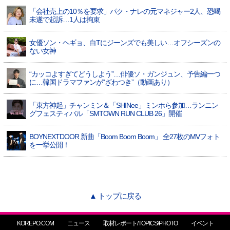
「会社売上の10％を要求」パク・ナレの元マネジャー2人、恐喝
未遂で起訴…1人は拘束
女優ソン・ヘギョ、白Tにジーンズでも美しい…オフシーズンの
ない女神
“カッコよすぎてどうしよう”…俳優ソ・ガンジュン、予告編一つ
に…韓国ドラマファンが“ざわつき”（動画あり）
「東方神起」チャンミン＆「SHINee」ミンホら参加…ランニン
グフェスティバル「SMTOWN RUN CLUB 26」開催
BOYNEXTDOOR 新曲「Boom Boom Boom」 全27枚のMVフォト
を一挙公開！
▲ トップに戻る
KOREPO.COM
ニュース
取材レポート/TOPICS/PHOTO
イベント