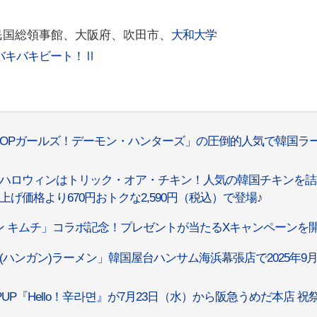
民国総領事館、大阪府、吹田市、
大和大学
バキバキビート！Ⅱ
K-POPガールズ！デーモン・ハンターズ」の圧倒的人気で韓国ラ
年のハロウィンはトリック・オア・チキン！人気の韓国チキンを
価格より670円おトクな2,590円（税込）で登場♪
 キムチ」コラボ記念！プレゼントが当たるXキャンペーンを
ハンガン)ラーメン」韓国屋台ハンサム海浜幕張店で2025年9月
UP『Hello！辛라면』が7月23日（水）から阪急うめだ本店 祝