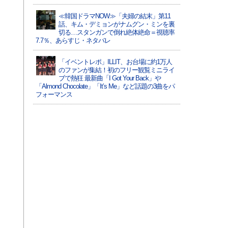
≪韓国ドラマNOW≫「夫婦の結末」第11
話、キム・デミョンがナムグン・ミンを裏
切る…スタンガンで倒れ絶体絶命＝視聴率
7.7％、あらすじ・ネタバレ
「イベントレポ」ILLIT、お台場に約1万人
のファンが集結！初のフリー観覧ミニライ
ブで熱狂 最新曲「I Got Your Back」や
「Almond Chocolate」「It’s Me」など話題の3曲をパ
フォーマンス