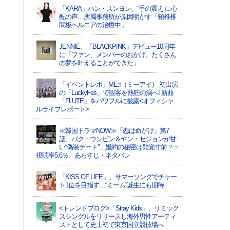
「KARA」ハン・スンヨン、“手の震え”に心
配の声…所属事務所が原因明かす「頸椎椎
間板ヘルニアの治療中」
JENNIE、「BLACKPINK」デビュー10周年
に「ファン、メンバーのおかげ。たくさん
の夢を叶えることができた」
「イベントレポ」ME:I（ミーアイ） 初出演
の「LuckyFes」で観客を熱狂の渦へ! 新曲
「FLUTE」をパワフルに披露<オフィシャ
ルライブレポート>
≪韓国ドラマNOW≫「恋は命がけ」第7
話、パク・ウンビン＆ヤン・セジョンが甘
い“偽装デート”…婚約の秘密は発覚寸前？＝
視聴率5.6％、あらすじ・ネタバレ
「KISS OF LIFE」、サマーソングでチャー
ト1位を目指す…“ミーム”誕生にも期待
<トレンドブログ>「Stray Kids」、リミック
スシングルをリリースし海外男性アーティ
ストとして史上初で東京国立競技場へ