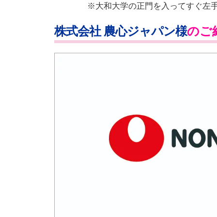
※大和大学の正門を入ってすぐ左
株式会社 農心ジャパン様
のご