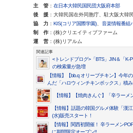
主 管
：
在日本大韓民国民団大阪府本部
後 援
：大韓民国在外同胞庁、駐大阪大韓
協 力
：
KIS(コリア国際学園)
、
音楽情報番組
制 作
：(株)クリエイティブファーム
運 営
：(株)リアルム
関連記事
<トレンドブログ>「BTS」JIN＆「
の検索量が急増
【情報】【bb.q オリーブチキン】今
んだ「ハロウィンチキンボックス」積み上げ
【情報】【焼肉きんぐ】「辛ラーメン
【情報】話題の韓国グルメ体験「漢江(
(水)販売スタート！
【情報】関西初開催！ 辛ラーメンPOP
に期間限定オープン!!