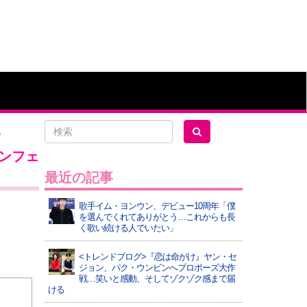
食
ダンフェ
最近の記事
歌手イム・ヨンウン、デビュー10周年「僕
を選んでくれてありがとう…これからも長
く歌い続ける人でいたい」
<トレンドブログ>『恋は命がけ』ヤン・セ
ジョン、パク・ウンビンへプロポーズ大作
戦…笑いと感動、そしてゾクゾク感まで届
ける