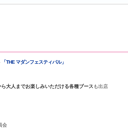
ト
「THE マダンフェスティバル」
から大人までお楽しみいただける各種ブース
も出店
員会