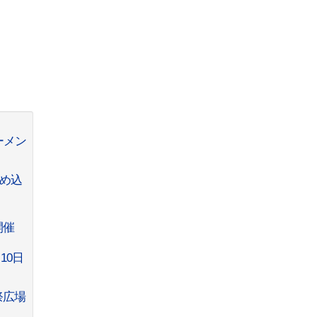
ーメン
詰め込
開催
10日
祭広場