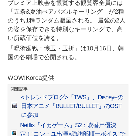
プレミア上映会を観覧する観覧客全員には
「五条&夏油ぺアパズルキーリング」が2種
のうち1種ランダム贈呈される。 最強の2人
の姿を保存できる特別なキーリングで、高
い所蔵価値を誇る。
「呪術廻戦：懐玉・玉折」は10月16日、韓
国の各劇場で公開される。
WOW!Korea提供
関連記事
<トレンドブログ>「TWS」、Disney+の
日本アニメ「BULLET/BULLET」のOST
に参加
Netflix「イカゲーム」S2：吹替声優決
定！“コン・ユ出演×諏訪部順一ボイス”で