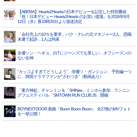
【ABEMA】Hearts2Heartsの日本デビューを記念した特別番組
『祝！日本デビュー Hearts2Hearts のお笑い道場』を2026年8月
12日（水）夜10時20分より放送決定
「会社売上の10％を要求」パク・ナレの元マネジャー2人、恐喝
未遂で起訴…1人は拘束
女優ソン・ヘギョ、白Tにジーンズでも美しい…オフシーズンの
ない女神
“カッコよすぎてどうしよう”…俳優ソ・ガンジュン、予告編一つ
に…韓国ドラマファンが“ざわつき”（動画あり）
「東方神起」チャンミン＆「SHINee」ミンホら参加…ランニン
グフェスティバル「SMTOWN RUN CLUB 26」開催
BOYNEXTDOOR 新曲「Boom Boom Boom」 全27枚のMVフォト
を一挙公開！