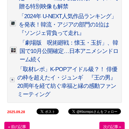
贈る特別映像も解禁
「2024年 U-NEXT人気作品ランキング」
を発表！韓流・アジアの部門の1位は
『ソンジェ背負って走れ』
「劇場版 呪術廻戦：懐玉・玉折」、韓
国で10月公開確定…日本アニメシンドロ
ーム続く
「取材レポ」K-POPアイドル級？！ 俳優
の枠を超えたイ・ジュンギ 『王の男』
20周年を経て紡ぐ幸福と縁の感動ファン
ミーティング
2025.09.28
« 前の記事
次の記事 »