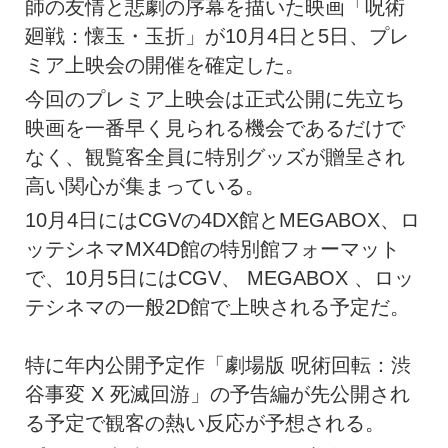
師の友情と悲劇の序幕を描いた映画「呪術
廻戦：懐玉・玉折」が10月4日と5日、プレ
ミア上映会の開催を確定した。
今回のプレミア上映会は正式公開に先立ち
映画を一番早く見られる機会であるだけで
なく、観覧客全員に特別グッズが贈呈され
高い関心が集まっている。
10月4日にはCGVの4DX館とMEGABOX、ロ
ッテシネマMX4D館の特別館フォーマット
で、10月5日にはCGV、 MEGABOX 、ロッ
テシネマの一般2D館で上映される予定だ。
特に年内公開予定作「劇場版 呪術回転：渋
谷事変 X 死滅回游」の予告編が先公開され
る予定で観客の熱い反応が予想される。