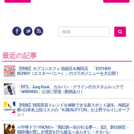
最近の記事
【情報】カプコンカフェ 池袋店＆梅田店 「ESTHER
BUNNY（エスターバニー）」のコラボメニューを大公開！
「BTS」Jung Kook、カルバン・クラインのカスタムルックで
「ARIRANG」公演に登場（動画あり）
【情報】韓国美容トレンドを体験できる新スポット誕生。AI肌診
断×日本未上陸コスメの「K-BEAUTY ON」が上野マルイにオープ
ン！
≪中華ドラマNOW≫「蜀紅錦～紡がれる夢～」3話、新任錦官・
楊静瀾が悪しき慣習を打ち破る＝あらすじ・ネタバレ