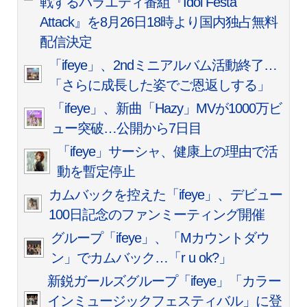
戦するバラエティ番組『Idol Festa
Attack』を8月26日18時より国内独占無料
配信決定
「ifeye」、2ndミニアルバム活動終了…
「さらに成長した姿でご恩返しする」
「ifeye」、新曲「Hazy」MVが1000万ビ
ュー突破…公開から7日目
「ifeye」サーシャ、健康上の理由で活
動を暫定停止
カムバックを控えた「ifeye」、デビュー
100日記念のファンミーティング開催
グループ「ifeye」、「Mカウントダウ
ン」でカムバック…「r u ok?」
新鋭ガールズグループ「ifeye」「カラー
インミュージックフェスティバル」に登