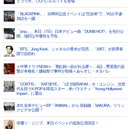
とコラボ、7人のシルエットも登場
「BLACKPINK」、10周年記念イベントは“完全体”で…YGが不参
加説を一蹴
「izna」、本日（7日）日本デビュー曲「DUMB HOT!」を先行公
開…強烈な中毒性を予告
「BTS」Jung Kook、シャネルの香水が完売…「1957」が世界各
国で品切れ
≪中華ドラマNOW≫「蜀紅錦～紡がれる夢～」4話，季英英の反
撃が本格化！嫘祖祭で事件が勃発＝あらすじ・ネタバレ
「CORTIS」「KATSEYE」「LE SSERAFIM」ホ・ユンジン、次世
代を担うK-POP＆韓流スター…米バラエティ「Young Hollywood
Impact」に選出
JO1 全⽶デビューEP『ANIMAL』から 収録曲「SAKURA」リリッ
クビデオ公開︕
俳優ソ・ジソブ、来日イベントの追加公演決定！