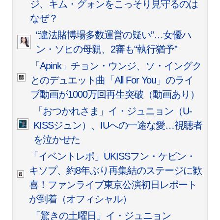
ジ、キム・グォンをこっそり見守るのは
なぜ？
“違法賭博場多数運営の疑い”…女優ハ
ン・ソヒの母親、2審も“執行猶予”
「Apink」チョン・ウンジ、ソ・イングク
とのデュエット曲「All For You」のライ
ブ動画が1000万回再生突破（動画あり）
「おつかれさま」イ・ジュニョン（U-
KISSジュン）、IUへの一途な愛…視聴者
を泣かせた
「イベントレポ」UKISSフン・ケビン・
キソプ、約8年ぶり再集結のステージに歓
喜！ファンライブ東京公演初日レポート
が到着（オフィシャル）
「驚きの土曜日」イ・ジュニョン