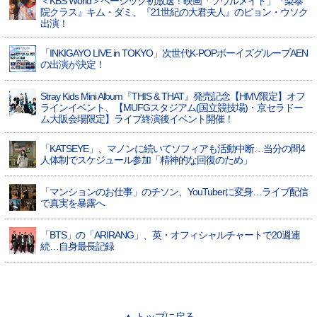
＜KBS World＞ベーシック初放送！映画「ソウルメイト」『梨泰
院クラス』キム・ダミ、『21世紀の大君夫人』のピョン・ウソク
出演！
「INKIGAYO LIVE in TOKYO」次世代K-POPボーイズグループAEN
の出演が決定！
Stray Kids Mini Album『THIS & THAT』発売記念【HMV限定】オフ
ラインイベント、【MUFGスタジアム(国立競技場)・京セラドー
ム大阪会場限定】ライブ終演後イベント開催！
「KATSEYE」、マノンに続いてソフィアも活動中断…当分の間4
人体制でスケジュール参加「精神的な回復のため」
「マンションのお仕事」のチソン、YouTuberに変身…ライブ配信
で真実を暴露へ
「BTS」の「ARIRANG」、英・オフィシャルチャートで20週連
続…自身最長記録
▲ トップに戻る