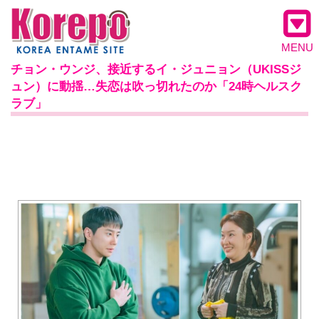
MENU
チョン・ウンジ、接近するイ・ジュニョン（UKISSジ
ュン）に動揺…失恋は吹っ切れたのか「24時ヘルスク
ラブ」