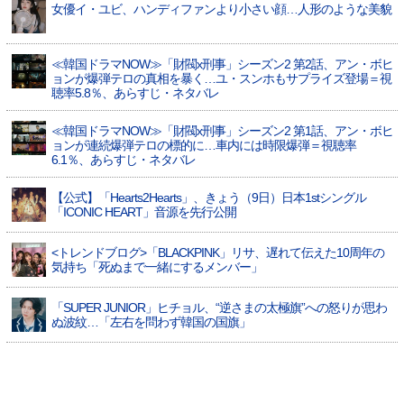
女優イ・ユビ、ハンディファンより小さい顔…人形のような美貌
≪韓国ドラマNOW≫「財閥x刑事」シーズン2 第2話、アン・ボヒ
ョンが爆弾テロの真相を暴く…ユ・スンホもサプライズ登場＝視
聴率5.8％、あらすじ・ネタバレ
≪韓国ドラマNOW≫「財閥x刑事」シーズン2 第1話、アン・ボヒ
ョンが連続爆弾テロの標的に…車内には時限爆弾＝視聴率
6.1％、あらすじ・ネタバレ
【公式】「Hearts2Hearts」、きょう（9日）日本1stシングル
「ICONIC HEART」音源を先行公開
<トレンドブログ>「BLACKPINK」リサ、遅れて伝えた10周年の
気持ち「死ぬまで一緒にするメンバー」
「SUPER JUNIOR」ヒチョル、“逆さまの太極旗”への怒りが思わ
ぬ波紋…「左右を問わず韓国の国旗」