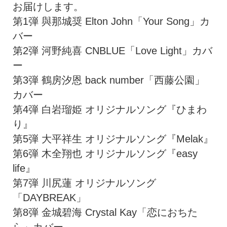
お届けします。
第1弾 與那城奨 Elton John「Your Song」カ
バー
第2弾 河野純喜 CNBLUE「Love Light」カバ
ー
第3弾 鶴房汐恩 back number「西藤公園」
カバー
第4弾 白岩瑠姫 オリジナルソング『ひまわ
り』
第5弾 大平祥生 オリジナルソング『Melak』
第6弾 木全翔也 オリジナルソング『easy
life』
第7弾 川尻蓮 オリジナルソング
「DAYBREAK」
第8弾 金城碧海 Crystal Kay「恋におちた
ら」カバー