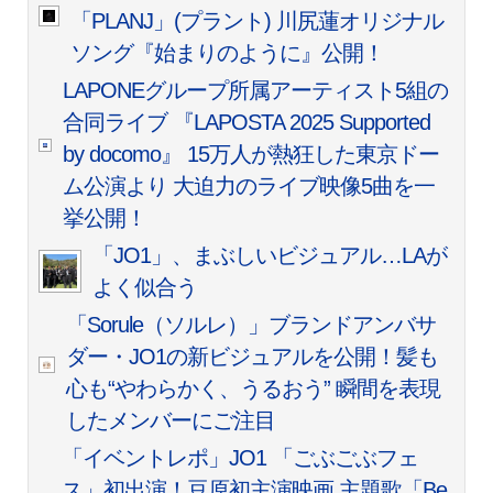
「PLANJ」(プラント) 川尻蓮オリジナル
ソング『始まりのように』公開！
LAPONEグループ所属アーティスト5組の
合同ライブ 『LAPOSTA 2025 Supported
by docomo』 15万人が熱狂した東京ドー
ム公演より 大迫力のライブ映像5曲を一
挙公開！
「JO1」、まぶしいビジュアル…LAが
よく似合う
「Sorule（ソルレ）」ブランドアンバサ
ダー・JO1の新ビジュアルを公開！髪も
心も“やわらかく、うるおう” 瞬間を表現
したメンバーにご注目
「イベントレポ」JO1 「ごぶごぶフェ
ス」初出演！豆原初主演映画 主題歌「Be