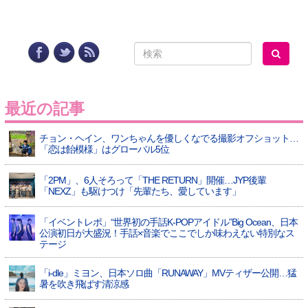
最近の記事
チョン・ヘイン、ワンちゃんを優しくなでる撮影オフショット…
「恋は飴模様」はグローバル5位
「2PM」、6人そろって「THE RETURN」開催…JYP後輩
「NEXZ」も駆けつけ「先輩たち、愛しています」
「イベントレポ」“世界初の手話K-POPアイドル”Big Ocean、日本
公演初日が大盛況！手話×音楽でここでしか味わえない特別なス
テージ
「i-dle」ミヨン、日本ソロ曲「RUNAWAY」MVティザー公開…猛
暑を吹き飛ばす清涼感