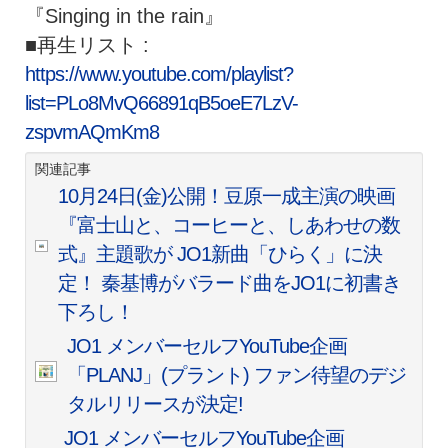
『Singing in the rain』
■再生リスト :
https://www.youtube.com/playlist?
list=PLo8MvQ66891qB5oeE7LzV-
zspvmAQmKm8
関連記事
10月24日(金)公開！豆原一成主演の映画
『富士山と、コーヒーと、しあわせの数
式』主題歌が JO1新曲「ひらく」に決
定！ 秦基博がバラード曲をJO1に初書き
下ろし！
JO1 メンバーセルフYouTube企画
「PLANJ」(プラント) ファン待望のデジ
タルリリースが決定!
JO1 メンバーセルフYouTube企画