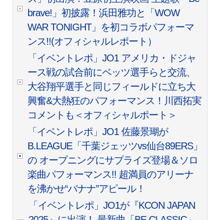
brave!」初披露！浜田雅功と「WOW
WAR TONIGHT」を初コラボパフォーマ
ンス!!(オフィシャルレポート）
「イベントレポ」JO1 アメリカ・ドジャ
ース戦の試合前にベッツ選手らと交流、
大谷翔平選手と同じフィールドに立ち大
興奮&大熱狂のパフォーマンス！川西拓実
コメントも＜オフィシャルポート＞
「イベントレポ」JO1 佐藤景瑚が
B.LEAGUE「千葉ジェッツvs仙台89ERS」
の オープニングにサプライズ登場＆ソロ
楽曲パフォーマンス!! 超満員のアリーナ
を沸かせ“バナナ”アピール！
「イベントレポ」JO1が『KCON JAPAN
2025』に出演！ 最新曲「BE CLASSIC」