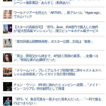
シーン＝撮影裏話・あらすじ（動画あり）
ワールドツアーを控えた「ARTMS」、新アルバム「Hyper-ego」
でカムバック
【スターの高級住宅】「BTS」Jimin、約4億円で購入した物件
が“超大型高級マンション”に…漢江ビュー＆ホテル級サービス
「第31回釜山国際映画祭」ポスター公開…主役は「観客」
「実は…曽祖父から姉まで、4代続く医師の家系」…女優ハヨ
ン、“裕福な家のお嬢様”だった
『ドリームハイ』プレミアムライブ続報!!第二弾キャスト＆スペ
シャル企画発表／プレイガイド先行受付開始
チョン・ウソン、9年前に敗れたヒョンビンへ逆襲…『メイド・
イン・コリア2』特任顧問として帰還
「BTS」V、集合写真を一新させた張本人だった…「一列で撮る
のはつまらない」