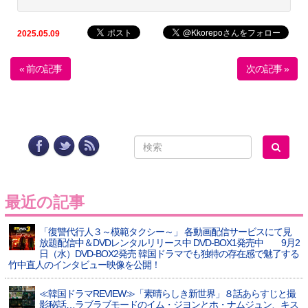
2025.05.09
« 前の記事
次の記事 »
最近の記事
「復讐代行人３～模範タクシー～」 各動画配信サービスにて見
放題配信中＆DVDレンタルリリース中 DVD-BOX1発売中 9月2
日（水）DVD-BOX2発売 韓国ドラマでも独特の存在感で魅了する
竹中直人のインタビュー映像を公開！
≪韓国ドラマREVIEW≫「素晴らしき新世界」８話あらすじと撮
影秘話…ラブラブモードのイム・ジヨンとホ・ナムジュン、キス