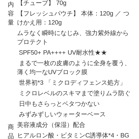
【チューブ】 70g
内
容
【フレッシュパウチ】 本体：120g ／ つ
量
けかえ用：120g
ムラなく瞬時になじみ、強力紫外線から
プロテクト
SPF50+ PA++++ UV耐水性★★
まるで一枚の皮膚のように全身を覆う、
薄く均一なUVブロック膜
世界初*3 「ミクロディフェンス処方」
ミクロレベルのスキマまで塗りムラ防ぐ
日中もさらっとベタつかない
みずみずしいウォーターベース
美容液成分（保湿）配合
商
ヒアルロン酸・ビタミンC誘導体*4・BG
品