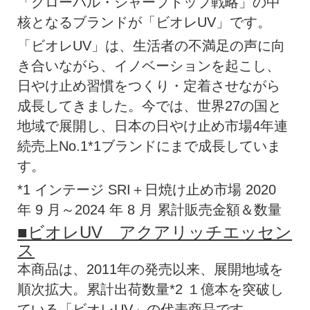
「グローバル・シャープトップ戦略」の中
核となるブランドが「ビオレUV」です。
「ビオレUV」は、生活者の不満足の声に向
き合いながら、イノベーションを起こし、
日やけ止め習慣をつくり・定着させながら
成長してきました。今では、世界27の国と
地域で展開し、日本の日やけ止め市場4年連
続売上No.1*1ブランドにまで成長していま
す。
*1 インテージ SRI＋日焼け止め市場 2020
年 9 月～2024 年 8 月 累計販売金額＆数量
■ビオレUV アクアリッチエッセン
ス
本商品は、2011年の発売以来、展開地域を
順次拡大。累計出荷数量*2 １億本を突破し
ている「ビオレUV」の代表商品です。