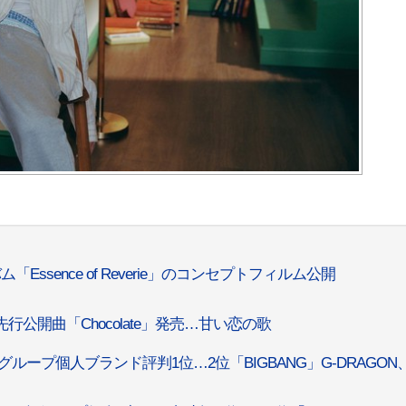
ム「Essence of Reverie」のコンセプトフィルム公開
先行公開曲「Chocolate」発売…甘い恋の歌
ループ個人ブランド評判1位…2位「BIGBANG」G-DRAGON