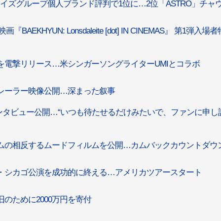
のボーイズグループ個人ブランド評判で1位に…2位「ASTRO」チャ
EKHYUN: Lonsdaleite [dot] IN CINEMAS』 第1弾入場
新曲を電撃リリース…米シンガーソングライターUMIとコラボ
クトレーラー映像公開…深まった叙事
＆インタビュー公開…“いつも待たせるだけみたいで、ファンに申し
ルバムの相反するムードフィルムを公開…カムバックカウントダウ
ーク・シカゴ公演を成功的に終える…アメリカツアースタート
旧のために2000万円を寄付