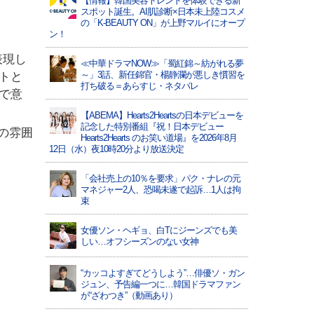
【情報】韓国美容トレンドを体験できる新
スポット誕生。AI肌診断×日本未上陸コスメ
の「K-BEAUTY ON」が上野マルイにオープ
ン！
表現し
≪中華ドラマNOW≫「蜀紅錦～紡がれる夢
～」3話、新任錦官・楊静瀾が悪しき慣習を
トと
打ち破る＝あらすじ・ネタバレ
で意
【ABEMA】Hearts2Heartsの日本デビューを
記念した特別番組『祝！日本デビュー
の雰囲
Hearts2Hearts のお笑い道場』を2026年8月
12日（水）夜10時20分より放送決定
「会社売上の10％を要求」パク・ナレの元
マネジャー2人、恐喝未遂で起訴…1人は拘
束
女優ソン・ヘギョ、白Tにジーンズでも美
しい…オフシーズンのない女神
“カッコよすぎてどうしよう”…俳優ソ・ガン
ジュン、予告編一つに…韓国ドラマファン
が“ざわつき”（動画あり）