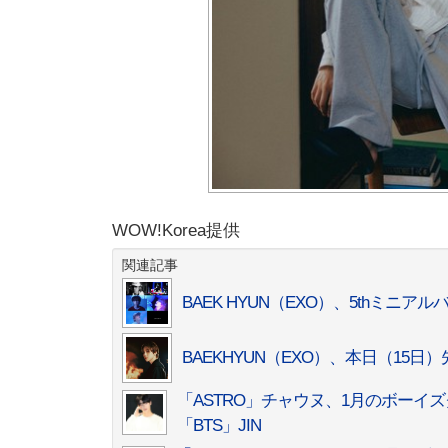
WOW!Korea提供
関連記事
BAEK HYUN（EXO）、5thミニアルバ
BAEKHYUN（EXO）、本日（15日）
「ASTRO」チャウヌ、1月のボーイズグ
「BTS」JIN