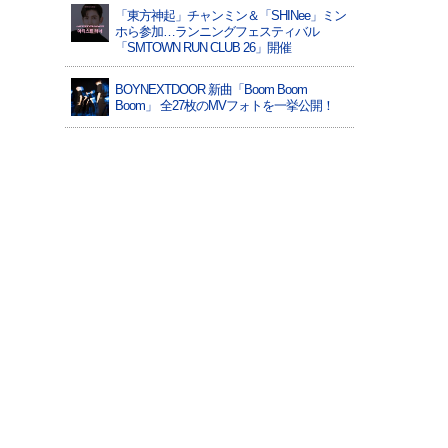
「東方神起」チャンミン＆「SHINee」ミン
ホら参加…ランニングフェスティバル
「SMTOWN RUN CLUB 26」開催
BOYNEXTDOOR 新曲「Boom Boom
Boom」 全27枚のMVフォトを一挙公開！