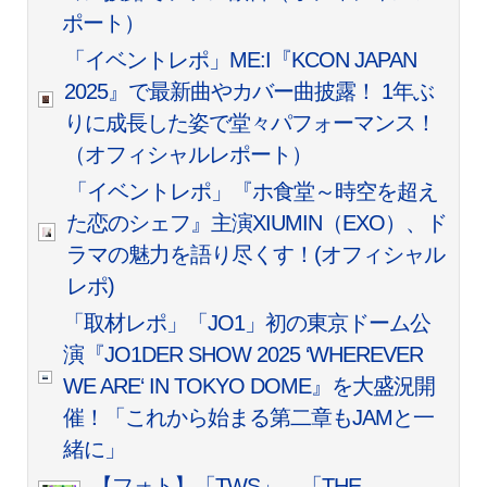
ポート）
「イベントレポ」ME:I『KCON JAPAN
2025』で最新曲やカバー曲披露！ 1年ぶ
りに成長した姿で堂々パフォーマンス！
（オフィシャルレポート）
「イベントレポ」『ホ食堂～時空を超え
た恋のシェフ』主演XIUMIN（EXO）、ド
ラマの魅力を語り尽くす！(オフィシャル
レポ)
「取材レポ」「JO1」初の東京ドーム公
演『JO1DER SHOW 2025 ‘WHEREVER
WE ARE‘ IN TOKYO DOME』を大盛況開
催！「これから始まる第二章もJAMと一
緒に」
【フォト】「TWS」、「THE