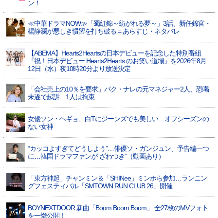
ン！
≪中華ドラマNOW≫「蜀紅錦～紡がれる夢～」3話、新任錦官・
楊静瀾が悪しき慣習を打ち破る＝あらすじ・ネタバレ
【ABEMA】Hearts2Heartsの日本デビューを記念した特別番組
『祝！日本デビュー Hearts2Hearts のお笑い道場』を2026年8月
12日（水）夜10時20分より放送決定
「会社売上の10％を要求」パク・ナレの元マネジャー2人、恐喝
未遂で起訴…1人は拘束
女優ソン・ヘギョ、白Tにジーンズでも美しい…オフシーズンの
ない女神
“カッコよすぎてどうしよう”…俳優ソ・ガンジュン、予告編一つ
に…韓国ドラマファンが“ざわつき”（動画あり）
「東方神起」チャンミン＆「SHINee」ミンホら参加…ランニン
グフェスティバル「SMTOWN RUN CLUB 26」開催
BOYNEXTDOOR 新曲「Boom Boom Boom」 全27枚のMVフォト
を一挙公開！