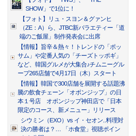
SHOW」で1位に！
【フォト】リュ・スヨン＆グァンヒ
（ZE：A）ら、JTBC新バラエティー「道
端のご飯屋」制作発表会に出席
【情報】旨辛＆熱々！トレンドの「ポッ
サム」や定番人気の「チーズトッポギ」
など、韓国グルメが大集合♪チムニーグル
ープ265店舗で4月17日（木）スタート
【情報】韓国で300店舗を展開する話題沸
騰の飲食チェーン「オボンジップ」の日
本１号店 オボンジップ神田店で「日本
限定のコース、新メニュー」リリース
シウミン（EXO）vs イ・セオン..料理対
決の勝者は？… 「ホ食堂」視聴ポイン