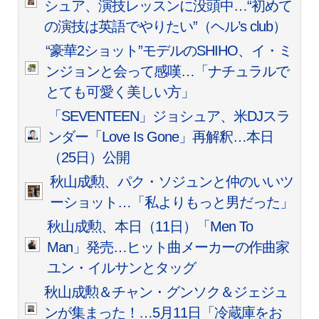
シュア、演技レッスンに没頭中…“初めて
の演技は英語でやりたい”（ヘル’s club）
“豪華2ショット”モデルのSHIHO、イ・ミ
ンジョンと会って感嘆…「ナチュラルで
とても可愛く美しい方」
「SEVENTEEN」ジョシュア、米DJスラ
ンダー「Love Is Gone」再解釈…本日
（25日）公開
秋山成勲、パク・ソジュンと仲のいいツ
ーショット…「私よりもっと男だった」
秋山成勲、本日（11日）「Men To
Man」発売…ヒット曲メーカーの作曲家
ユン・イルサンとタッグ
秋山成勲＆チャン・グンソク＆ジェジュ
ンが集まった！…5月11日「冷蔵庫をお