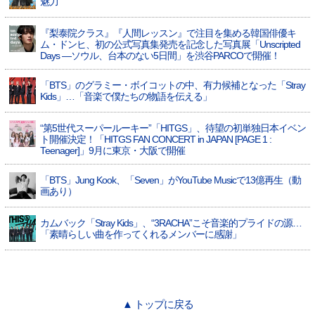
魅力
『梨泰院クラス』『人間レッスン』で注目を集める韓国俳優キ
ム・ドンヒ、初の公式写真集発売を記念した写真展「Unscripted
Days —ソウル、台本のない5日間」を渋谷PARCOで開催！
「BTS」のグラミー・ボイコットの中、有力候補となった「Stray
Kids」…「音楽で僕たちの物語を伝える」
“第5世代スーパールーキー”「HITGS」、待望の初単独日本イベン
ト開催決定！「HITGS FAN CONCERT in JAPAN [PAGE 1 :
Teenager]」9月に東京・大阪で開催
「BTS」Jung Kook、「Seven」がYouTube Musicで13億再生（動
画あり）
カムバック「Stray Kids」、“3RACHA”こそ音楽的プライドの源…
「素晴らしい曲を作ってくれるメンバーに感謝」
▲ トップに戻る