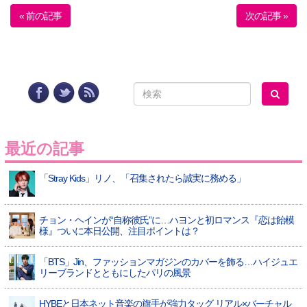
« 前の記事
次の記事 »
最近の記事
「Stray Kids」リノ、「召集されたら誠実に務める」
チョン・ヘインが“自称彼氏”に…ハヨンと初ロマンス『恋は飴模
様』ついに本日公開、注目ポイントは？
「BTS」Jin、ファッションマガジンのカバーを飾る…ハイジュエ
リーブランドとともにしたパリの風景
HYBEと日本ネット音楽の旗手が強力タッグ リアル×バーチャル