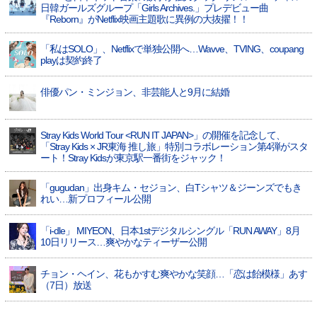
日韓ガールズグループ「Girls Archives.」プレデビュー曲
『Reborn』がNetflix映画主題歌に異例の大抜擢！！
「私はSOLO」、Netflixで単独公開へ…Wavve、TVING、coupang
playは契約終了
俳優パン・ミンジョン、非芸能人と9月に結婚
Stray Kids World Tour <RUN IT JAPAN>」の開催を記念して、
「Stray Kids × JR東海 推し旅」特別コラボレーション第4弾がスタ
ート！Stray Kidsが東京駅一番街をジャック！
「gugudan」出身キム・セジョン、白Tシャツ＆ジーンズでもき
れい…新プロフィール公開
「i-dle」 MIYEON、日本1stデジタルシングル「RUN AWAY」8月
10日リリース…爽やかなティーザー公開
チョン・ヘイン、花もかすむ爽やかな笑顔…「恋は飴模様」あす
（7日）放送