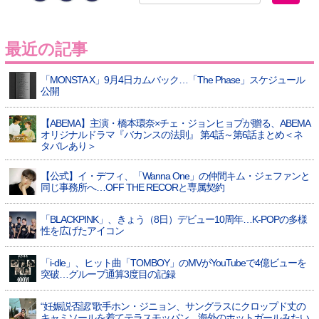
最近の記事
「MONSTA X」9月4日カムバック…「The Phase」スケジュール
公開
【ABEMA】主演・橋本環奈×チェ・ジョンヒョプが贈る、ABEMA
オリジナルドラマ『バカンスの法則』 第4話～第6話まとめ＜ネ
タバレあり＞
【公式】イ・デフィ、「Wanna One」の仲間キム・ジェファンと
同じ事務所へ…OFF THE RECORと専属契約
「BLACKPINK」、きょう（8日）デビュー10周年…K-POPの多様
性を広げたアイコン
「i-dle」、ヒット曲「TOMBOY」のMVがYouTubeで4億ビューを
突破…グループ通算3度目の記録
“妊娠説否認”歌手ホン・ジニョン、サングラスにクロップド丈の
キャミソールを着てテラスモッパン…海外のホットガールみたい