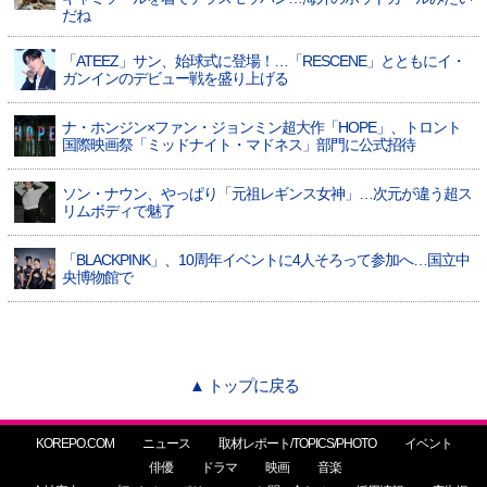
だね
「ATEEZ」サン、始球式に登場！…「RESCENE」とともにイ・
ガンインのデビュー戦を盛り上げる
ナ・ホンジン×ファン・ジョンミン超大作「HOPE」、トロント
国際映画祭「ミッドナイト・マドネス」部門に公式招待
ソン・ナウン、やっぱり「元祖レギンス女神」…次元が違う超ス
リムボディで魅了
「BLACKPINK」、10周年イベントに4人そろって参加へ…国立中
央博物館で
▲ トップに戻る
KOREPO.COM
ニュース
取材レポート/TOPICS/PHOTO
イベント
俳優
ドラマ
映画
音楽