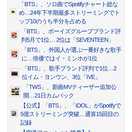
「BTS」、ソロ曲でSpotifyチャート総な
め…24年下半期最多ストリーミングでト
ップ10のうち半分を占める
「BTS」、ボーイズグループブランド評
判5月で1位… 2位は「SEVENTEEN」
「BTS」、外国人が選ぶ一番好きな歌手
に…俳優ではイ・ミンホが1位
「BTS」、歌手ブランド評判で1位…2
位イム・ヨンウン、3位「IVE」
「TWS」、新曲MVティーザー追加公
開…21日カムバック
【公式】「BTS」、「IDOL」がSpotifyで
5億ストリーミング突破…通算15回目の
記録