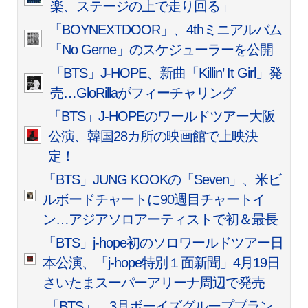
楽、ステージの上で走り回る」
「BOYNEXTDOOR」、4thミニアルバム
「No Gerne」のスケジューラーを公開
「BTS」J-HOPE、新曲「Killin’ It Girl」発
売…GloRillaがフィーチャリング
「BTS」J-HOPEのワールドツアー大阪
公演、韓国28カ所の映画館で上映決
定！
「BTS」JUNG KOOKの「Seven」、米ビ
ルボードチャートに90週目チャートイ
ン…アジアソロアーティストで初＆最長
「BTS」j-hope初のソロワールドツアー日
本公演、「j-hope特別１面新聞」4月19日
さいたまスーパーアリーナ周辺で発売
「BTS」、3月ボーイズグループブラン