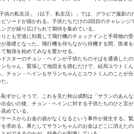
私の子供の私生活」（以下、私生活）」では、グラビア撮影の
エピソードが描かれる。子供たちだけの2回目のチャレンジ
ニングが繰り広げられて期待を集めている。
たりとも空港に到着して飛行機のチェックインと手荷物の受
験が基礎となった。飛行機を待ちながら待機する間、医者を
して勉強を始めてみなを驚かせる。
ルドスターのチョン・ヘインが子供たちのそばを通過したの
ランちゃん、緊張して地団太を踏むだけで、結局ユウトくん
る。チョン・ヘインもサランちゃんとユウトくんのことが分
いた。
も恥ずかしそうで、これを見た秋山成勲は「サランのあんな
い出会いの後、チョン・ヘインに対する子供たちのひと言が
を高めている。
ツケースからお金の袋がなくなるという事件が発生する。緊
けを求める。果たしてサランちゃんのお金はどこに消えたの
ことができるのかが、好奇心が刺激している。