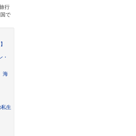
旅行
韓国で
ア】
ン・
。海
の私生