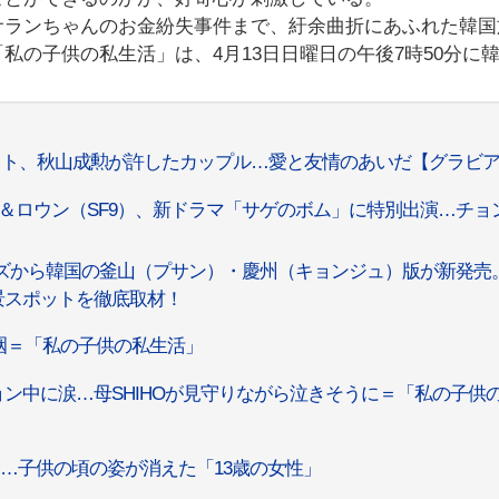
サランちゃんのお金紛失事件まで、紆余曲折にあふれた韓国
私の子供の私生活」は、4月13日日曜日の午後7時50分に
ウト、秋山成勲が許したカップル…愛と友情のあいだ【グラビ
＆ロウン（SF9）、新ドラマ「サゲのボム」に特別出演…チョ
リーズから韓国の釜山（プサン）・慶州（キョンジュ）版が新発売
景スポットを徹底取材！
咽＝「私の子供の私生活」
ン中に涙…母SHIHOが見守りながら泣きそうに＝「私の子供
？…子供の頃の姿が消えた「13歳の女性」