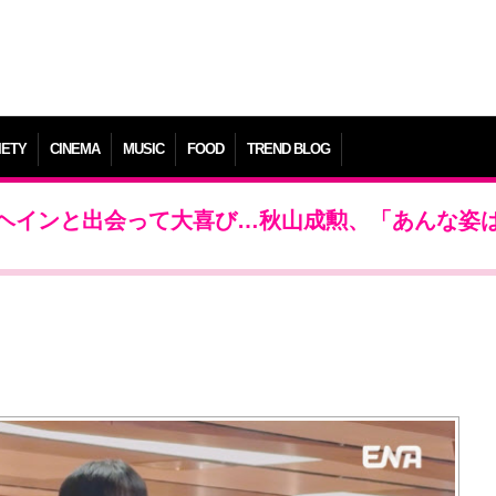
IETY
CINEMA
MUSIC
FOOD
TREND BLOG
ヘインと出会って大喜び…秋山成勲、「あんな姿