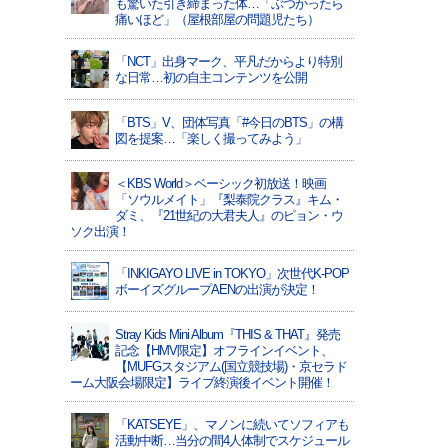
も驚いた引き締まった体…「ぶつかったら
痛いほど」（屋根部屋の問題児たち）
「NCT」出身マーク、平凡だからより特別
な日常…初の自主コンテンツを公開
「BTS」V、団体写真「#今日のBTS」の構
図を提案…「楽しく撮ってみよう」
＜KBS World＞ベーシック初放送！映画
「ソウルメイト」『梨泰院クラス』キム・
ダミ、『21世紀の大君夫人』のピョン・ウ
ソク出演！
「INKIGAYO LIVE in TOKYO」次世代K-POP
ボーイズグループAENの出演が決定！
Stray Kids Mini Album『THIS & THAT』発売
記念【HMV限定】オフラインイベント、
【MUFGスタジアム(国立競技場)・京セラド
ーム大阪会場限定】ライブ終演後イベント開催！
「KATSEYE」、マノンに続いてソフィアも
活動中断…当分の間4人体制でスケジュール