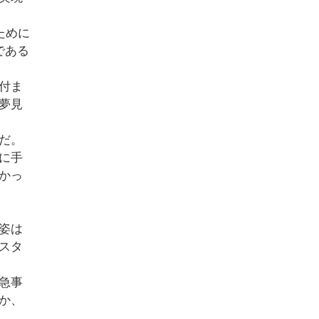
ために
である
付ま
夢見
だ。
に手
かっ
姿は
スタ
急事
か、