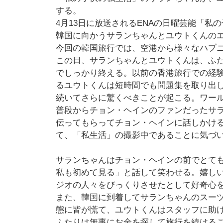
する。
4月13日に放送されるENAの日曜芸能「
韓国に向かうサランちゃんとユウトくんの
今回の韓国旅行では、空港から様々なハプ
この日、サランちゃんとユウトくんは、ふ
でしっかり終える。以前の香港旅行での経
るユウトくんは短時間でも問題集を取り出
続いてさらに驚くべきことが起こる。ワー
普段からチョン・ヘインのファンだったサ
伝ってもらってチョン・ヘインに話しかけ
て、「私生活」の撮影中であることに気づ
サランちゃんはチョン・ヘインの前でとて
私も初めて見る」と話して笑わせる。嬉し
ジオの人々をびっくりさせたとして好奇心
また、韓国に到着してサランちゃんのスー
態に皆が慌て、ユウトくんはスタッフに助
ふたりは無事にお金を探して旅行を続ける