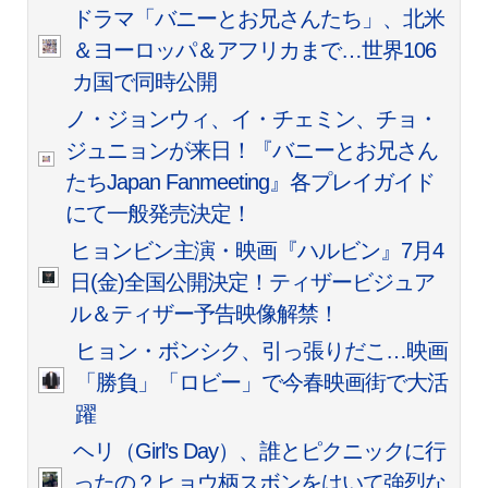
ドラマ「バニーとお兄さんたち」、北米
＆ヨーロッパ＆アフリカまで…世界106
カ国で同時公開
ノ・ジョンウィ、イ・チェミン、チョ・
ジュニョンが来日！『バニーとお兄さん
たちJapan Fanmeeting』各プレイガイド
にて一般発売決定！
ヒョンビン主演・映画『ハルビン』7月4
日(金)全国公開決定！ティザービジュア
ル＆ティザー予告映像解禁！
ヒョン・ボンシク、引っ張りだこ…映画
「勝負」「ロビー」で今春映画街で大活
躍
ヘリ（Girl’s Day）、誰とピクニックに行
ったの？ヒョウ柄スボンをはいて強烈な