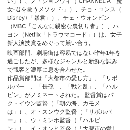
い」）、ノ・ジョンウィ（ CHANNEL A「魔
女-君を救うメソッド-」）、チョ・ユンス（
Disney+「暴君」）、チェ・ウォンビン
（MBC「こんなに親密な裏切り者」）、ハ
ヨン（Netflix「トラウマコード」）は、女子
新人演技賞をめぐって競い合う。
映画部門、劇場街は容易ではない昨年1年を
過ごしたが、多様なジャンルと新鮮な試み
で観客と濃厚に息を合わせた。
作品賞部門は「大都市の愛し方」、「リボ
ルバー」、「長孫」、「戦と乱」、「ハル
ビン」がノミネートされた。 監督賞はパ
ク・イウン監督（「朝の海、カモメ
は」）、オ・スンウク監督（「リボルバ
ー」）、ウ・ミンホ監督（「ハルビ
ン」）、イ・オンヒ監督（「大都市の愛し