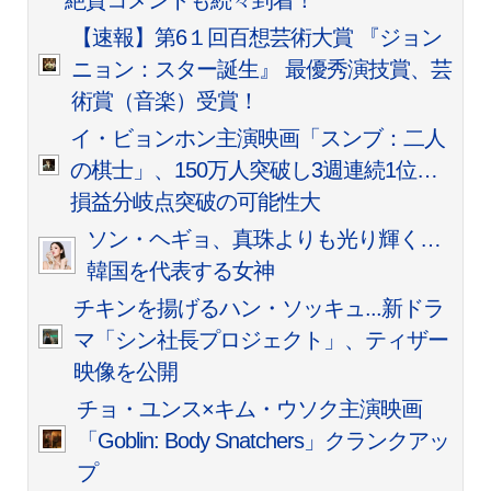
絶賛コメントも続々到着！
【速報】第6１回百想芸術大賞 『ジョン
ニョン：スター誕生』 最優秀演技賞、芸
術賞（音楽）受賞！
イ・ビョンホン主演映画「スンブ：二人
の棋士」、150万人突破し3週連続1位…
損益分岐点突破の可能性大
ソン・ヘギョ、真珠よりも光り輝く…
韓国を代表する女神
チキンを揚げるハン・ソッキュ...新ドラ
マ「シン社長プロジェクト」、ティザー
映像を公開
チョ・ユンス×キム・ウソク主演映画
「Goblin: Body Snatchers」クランクアッ
プ