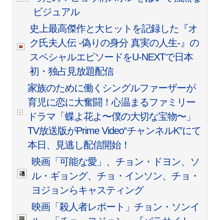
ビジュアル
史上最高傑作と大ヒットを記録した『オ
ク氏夫人伝 -偽りの身分 真実の人生-』の
スペシャルエピソードをU-NEXTで日本
初・独占見放題配信
家族のために働くシングルファーザーが
育児に恋に大奮闘！心温まるファミリー
ドラマ「蝶よ花よ〜僕の大切な宝物〜」
TV放送版がPrime Video“チャンネルK”にて
本日、見逃し配信開始！
映画「可能な愛」、チョン・ドヨン、ソ
ル・ギョング、チョ・インソン、チョ・
ヨジョンらキャスティング
映画「殺人者レポート」チョン・ソンイ