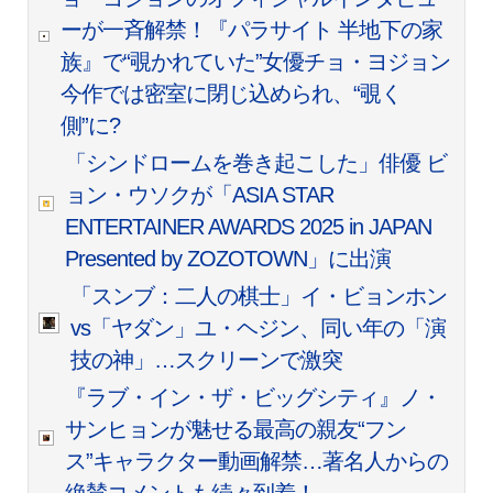
ーが一斉解禁！『パラサイト 半地下の家
族』で“覗かれていた”女優チョ・ヨジョン
今作では密室に閉じ込められ、“覗く
側”に?
「シンドロームを巻き起こした」俳優 ビ
ョン・ウソクが「ASIA STAR
ENTERTAINER AWARDS 2025 in JAPAN
Presented by ZOZOTOWN」に出演
「スンブ：二人の棋士」イ・ビョンホン
vs「ヤダン」ユ・ヘジン、同い年の「演
技の神」…スクリーンで激突
『ラブ・イン・ザ・ビッグシティ』ノ・
サンヒョンが魅せる最高の親友“フン
ス”キャラクター動画解禁…著名人からの