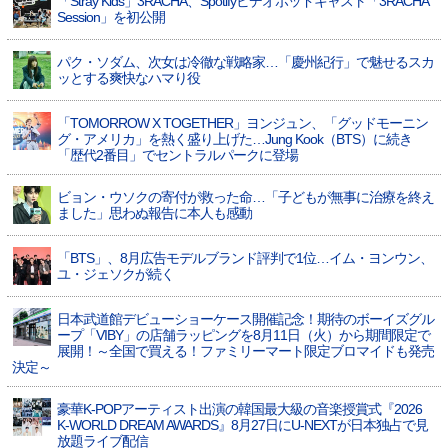
「Stray Kids」3RACHA、Spotifyビデオポッドキャスト「3RACHA
Session」を初公開
パク・ソダム、次女は冷徹な戦略家…「慶州紀行」で魅せるスカ
ッとする爽快なハマり役
「TOMORROW X TOGETHER」ヨンジュン、「グッドモーニン
グ・アメリカ」を熱く盛り上げた…Jung Kook（BTS）に続き
「歴代2番目」でセントラルパークに登場
ビョン・ウソクの寄付が救った命…「子どもが無事に治療を終え
ました」思わぬ報告に本人も感動
「BTS」、8月広告モデルブランド評判で1位…イム・ヨンウン、
ユ・ジェソクが続く
日本武道館デビューショーケース開催記念！期待のボーイズグル
ープ「VIBY」の店舗ラッピングを8月11日（火）から期間限定で
展開！～全国で買える！ファミリーマート限定ブロマイドも発売
決定～
豪華K-POPアーティスト出演の韓国最大級の音楽授賞式『2026
K-WORLD DREAM AWARDS』8月27日にU-NEXTが日本独占で見
放題ライブ配信