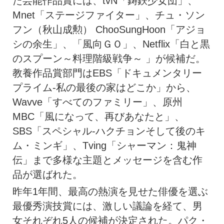
た芸能作品賞には、tvN「鋳鉄少女団」、
Mnet「ステージファイター」、チュ・ソン
フン（秋山成勲） ChooSungHoon「アジョ
シの余生」、「風向ＧＯ」、Netflix「白と黒
のスプーン～料理階級戦争～ 」が候補だ。
教養作品賞部門はEBS「ドキュメンタリー
プライム-私の最後の家はどこか」から、
Wavve「すべてのファミリー」、原州
MBC「風になって、再びあなたと」、
SBS「スペシャル-ハクチョンそして後のキ
ム・ミンギ」、Tving「シャーマン：鬼神
伝」まで多様な主題とメッセージを含む作
品が選ばれた。
昨年1年間、最高の熱演を見せた俳優を選ぶ
最優秀演技賞には、激しい議論を経て、男
女それぞれ5人の候補が決定された。パク・