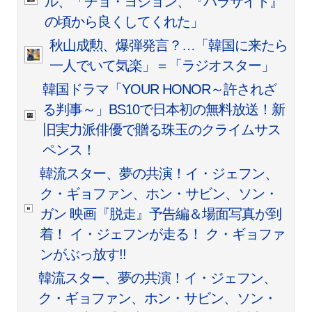
ル、「チョ・ヨジョン、『パラサイト』
の頃から良くしてくれた」
秋山成勲、爆弾発言？…「韓国に来たら
一人でいて気楽」＝「ラジオスター」
韓国ドラマ「YOUR HONOR～許されざ
る判事～」BS10で日本初の無料放送！新
旧実力派俳優で贈る珠玉のクライムサス
ペンス！
韓流スター、夢の共演！イ・ジェフン、
ク・ギョファン、ホン・サビン、ソン・
ガン 映画『脱走』予告編＆場面写真が到
着！ イ・ジェフンが走る！ ク・ギョファ
ンがぶっ放す!!
韓流スター、夢の共演！イ・ジェフン、
ク・ギョファン、ホン・サビン、ソン・