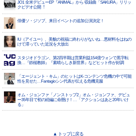
JO1 全⽶デビューEP『ANIMAL』から 収録曲「SAKURA」リリッ
クビデオ公開︕
俳優ソ・ジソブ、来日イベントの追加公演決定！
IU（アイユー）、美貌の祝福に終わりがないね…悪材料をはねの
けて滞っていた近況を大放出
スタジオドラゴン、第2四半期は営業利益154億ウォンで黒字転
換…『鉄槌教師』『素晴らしき新世界』などヒット作が好調
「エージェント・キム」のヒットはK-コンテンツ危機の中で可能
性を見せた…Fantagioシン代表が伝える危機克服
オム・ジョンファ「ノンストップ2」オム・ジョンファ、デビュ
ー35年目で初の続編に命懸け！…「アクションはあと20年いけ
る」
▲ トップに戻る