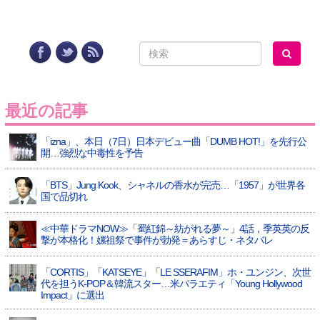
最近の記事
「izna」、本日（7日）日本デビュー曲「DUMB HOT!」を先行公
開…強烈な中毒性を予告
「BTS」Jung Kook、シャネルの香水が完売…「1957」が世界各
国で品切れ
≪中華ドラマNOW≫「蜀紅錦～紡がれる夢～」4話，季英英の反
撃が本格化！嫘祖祭で事件が勃発＝あらすじ・ネタバレ
「CORTIS」「KATSEYE」「LE SSERAFIM」ホ・ユンジン、次世
代を担うK-POP＆韓流スター…米バラエティ「Young Hollywood
Impact」に選出