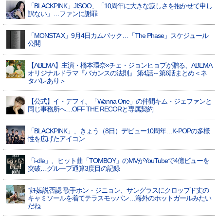
「BLACKPINK」JISOO、「10周年に大きな寂しさを抱かせて申し
訳ない」…ファンに謝罪
「MONSTA X」9月4日カムバック…「The Phase」スケジュール
公開
【ABEMA】主演・橋本環奈×チェ・ジョンヒョプが贈る、ABEMA
オリジナルドラマ『バカンスの法則』 第4話～第6話まとめ＜ネ
タバレあり＞
【公式】イ・デフィ、「Wanna One」の仲間キム・ジェファンと
同じ事務所へ…OFF THE RECORと専属契約
「BLACKPINK」、きょう（8日）デビュー10周年…K-POPの多様
性を広げたアイコン
「i-dle」、ヒット曲「TOMBOY」のMVがYouTubeで4億ビューを
突破…グループ通算3度目の記録
“妊娠説否認”歌手ホン・ジニョン、サングラスにクロップド丈の
キャミソールを着てテラスモッパン…海外のホットガールみたい
だね