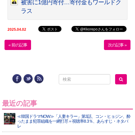
被害に1億円寄付…寄付金もワールドク
ラス
2025.04.02
« 前の記事
次の記事 »
最近の記事
≪韓国ドラマNOW≫「人妻キラー」第3話、コン・ヒョジン、酔
ったまま犯罪組織を一網打尽＝視聴率8.3％、あらすじ・ネタバ
レ