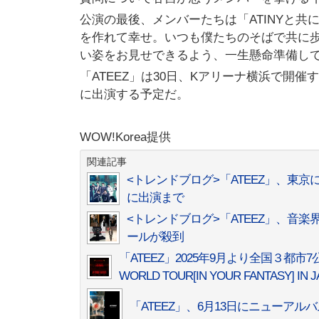
公演の最後、メンバーたちは「ATINYと共
を作れて幸せ。いつも僕たちのそばで共に
い姿をお見せできるよう、一生懸命準備し
「ATEEZ」は30日、Kアリーナ横浜で開催する
に出演する予定だ。
WOW!Korea提供
関連記事
<トレンドブログ>「ATEEZ」、東京に
に出演まで
<トレンドブログ>「ATEEZ」、音
ールが殺到
「ATEEZ」2025年9月より全国３都市
WORLD TOUR[IN YOUR FANTASY] IN 
「ATEEZ」、6月13日にニューア