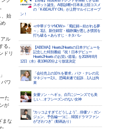
ィング
【情報】韓国美容トレンドを体験できる新
スポット誕生。AI肌診断×日本未上陸コスメ
。
の「K-BEAUTY ON」が上野マルイにオープ
ン！
し、始
高め
≪中華ドラマNOW≫「蜀紅錦～紡がれる夢
～」3話、新任錦官・楊静瀾が悪しき慣習を
打ち破る＝あらすじ・ネタバレ
ュアル
する。
【ABEMA】Hearts2Heartsの日本デビューを
記念した特別番組『祝！日本デビュー
ンドリ
Hearts2Hearts のお笑い道場』を2026年8月
12日（水）夜10時20分より放送決定
「会社売上の10％を要求」パク・ナレの元
R」
マネジャー2人、恐喝未遂で起訴…1人は拘
とパワ
束
女優ソン・ヘギョ、白Tにジーンズでも美
バーた
しい…オフシーズンのない女神
ァンが
“カッコよすぎてどうしよう”…俳優ソ・ガン
ジュン、予告編一つに…韓国ドラマファン
ざまな
が“ざわつき”（動画あり）
た。