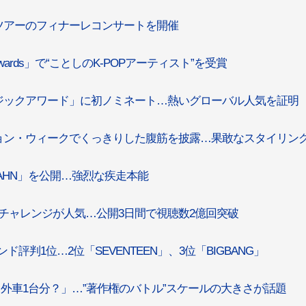
ドツアーのフィナーレコンサートを開催
sic Awards」で“ことしのK-POPアーティスト”を受賞
ージックアワード」に初ノミネート…熱いグローバル人気を証明
ション・ウィークでくっきりした腹筋を披露…果敢なスタイリン
BAHN」を公開…強烈な疾走本能
eams」チャレンジが人気…公開3日間で視聴数2億回突破
評判1位…2位「SEVENTEEN」、3位「BIGBANG」
、「毎月外車1台分？」…”著作権のバトル”スケールの大きさが話題