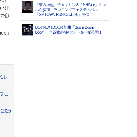
「東方神起」チャンミン＆「SHINee」ミン
思い出
ホら参加…ランニングフェスティバル
「SMTOWN RUN CLUB 26」開催
で良
BOYNEXTDOOR 新曲「Boom Boom
ce」
Boom」 全27枚のMVフォトを一挙公開！
バル
ブコ
025