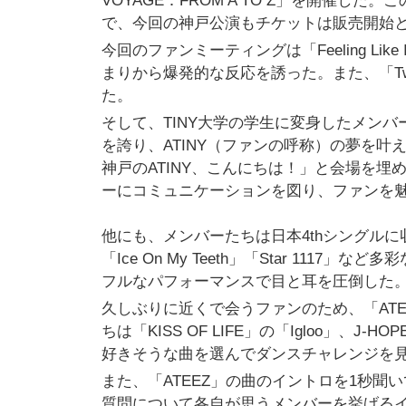
VOYAGE：FROM A TO Z」を開催
で、今回の神戸公演もチケットは販売開始と
今回のファンミーティングは「Feeling L
まりから爆発的な反応を誘った。また、「Twi
た。
そして、TINY大学の学生に変身したメン
を誇り、ATINY（ファンの呼称）の夢を
神戸のATINY、こんにちは！」と会場を
ーにコミュニケーションを図り、ファンを
他にも、メンバーたちは日本4thシングルに収録さ
「Ice On My Teeth」「Star 1
フルなパフォーマンスで目と耳を圧倒した
久しぶりに近くで会うファンのため、「AT
ちは「KISS OF LIFE」の「Igloo」、J-H
好きそうな曲を選んでダンスチャレンジを
また、「ATEEZ」の曲のイントロを1秒
質問について各自が思うメンバーを挙げる