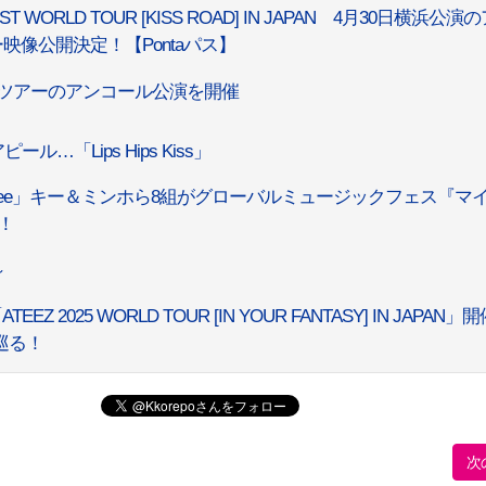
FE 1ST WORLD TOUR [KISS ROAD] IN JAPAN 4月30日横浜公演
像公開決定！【Pontaパス】
ールドツアーのアンコール公演を開催
ール…「Lips Hips Kiss」
INee」キー＆ミンホら8組がグローバルミュージックフェス『マ
演！
～
025 WORLD TOUR [IN YOUR FANTASY] IN JAPAN」
巡る！
次