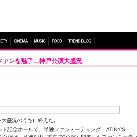
IETY
CINEMA
MUSIC
FOOD
TREND BLOG
でファンを魅了…神戸公演大盛況
を大盛況のうちに終えた。
ルド記念ホールで、単独ファンミーティング「ATINY'S