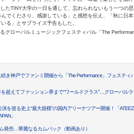
にしたTINY大学の一日を通して、忘れられないもう一つの
歩んでくださり、感謝している」と感想を伝え、「秋に日本
ている」とサプライズ予告もした。
グローバルミュージックフェスティバル「The Performan
続き神戸でファンミ開催から「The Performance」フェスティ
楽界を超えてファッション界まで“ワールドクラス”…グローバルラ
7公演を巡る史上“最大規模”の国内アリーナツアー開催！「ATEEZ 2
JAPAN」
ルバム発売…華麗なるカムバック（動画あり）