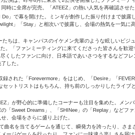
した。この公演は、昨年8月に東京で2公演を開催したファンミーテ
同時に全席が完売。「ATEEZ」の熱い人気を再確認させた
ike I Do」で幕を開けた。ミンギが創作した振り付けまで披露
light」「Stay」と相次いで披露し、会場の熱気を一気に
バーたちは、キャンパスのイケメン先輩のような眩しいビジ
叶えた。「ファンミーティングに来てくださった皆さんを歓迎
埋め尽くしたファンに向け、日本語であいさつをするなどフレ
魅了した。
れた「Forevermore」をはじめ、「Desire」「FEVE
117」など多彩なセットリストはもちろん、持ち前のしっかりしたライブ
。
EEZ」が野心的に準備したコーナーも注目を集めた。メン
OPEの「Sweet Dreams」、「SHINee」の「Replay」などフ
見せ、会場をさらに盛り上げた。
聞いて曲名を当てるゲームを通じて、瞬発力を誇ったり、さま
イメージゲームを行ったり、ファンに一味違う楽しさを届け