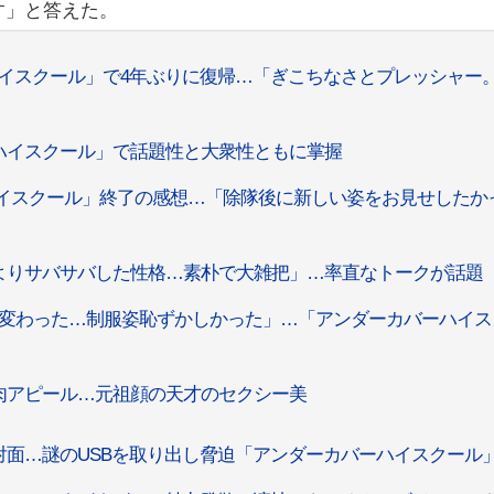
す」と答えた。
イスクール」で4年ぶりに復帰…「ぎこちなさとプレッシャー
ハイスクール」で話題性と大衆性ともに掌握
イスクール」終了の感想…「除隊後に新しい姿をお見せしたか
よりサバサバした性格…素朴で大雑把」…率直なトークが話題
変わった…制服姿恥ずかしかった」…「アンダーカバーハイス
肉アピール…元祖顔の天才のセクシー美
面…謎のUSBを取り出し脅迫「アンダーカバーハイスクール