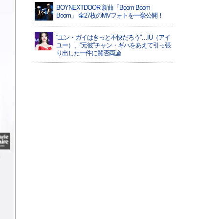
BOYNEXTDOOR 新曲「Boom Boom
Boom」 全27枚のMVフォトを一挙公開！
“ユン・ガイはきっと不快だろう”…IU（アイ
ユー）、“元彼”チャン・ギハをあえて引っ張
り出した一件に賛否両論