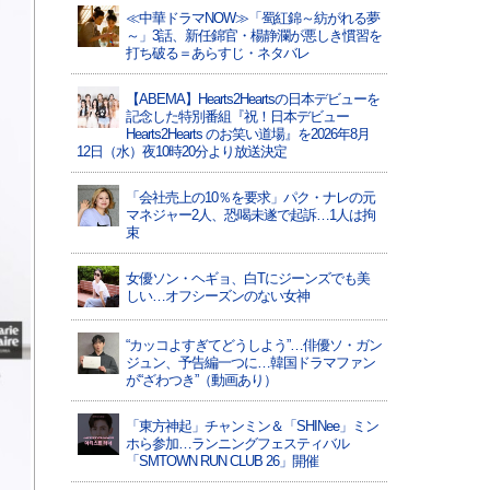
≪中華ドラマNOW≫「蜀紅錦～紡がれる夢
～」3話、新任錦官・楊静瀾が悪しき慣習を
打ち破る＝あらすじ・ネタバレ
【ABEMA】Hearts2Heartsの日本デビューを
記念した特別番組『祝！日本デビュー
Hearts2Hearts のお笑い道場』を2026年8月
12日（水）夜10時20分より放送決定
「会社売上の10％を要求」パク・ナレの元
マネジャー2人、恐喝未遂で起訴…1人は拘
束
女優ソン・ヘギョ、白Tにジーンズでも美
しい…オフシーズンのない女神
“カッコよすぎてどうしよう”…俳優ソ・ガン
ジュン、予告編一つに…韓国ドラマファン
が“ざわつき”（動画あり）
「東方神起」チャンミン＆「SHINee」ミン
ホら参加…ランニングフェスティバル
「SMTOWN RUN CLUB 26」開催