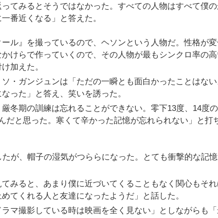
返ってみるとそうではなかった。すべての人物はすべて僕の
に一番近くなる」と答えた。
クール』を撮っているので、ヘソンという人物だ。性格が変
なかけらで作っていくので、その人物が最もシンクロ率の高
付け加えた。
。ソ・ガンジュンは「ただの一瞬とも面白かったことはない
になった」と答え、笑いを誘った。
厳冬期の訓練は忘れることができない。零下13度、14度の
るんだと思った。寒くて辛かった記憶が忘れられない」と打
したが、帽子の湿気がつららになった。とても衝撃的な記憶
見てみると、あまり僕に近づいてくることもなく関心もそれ
止めてくれる人と友達になったようだ」と話した。
ドラマ撮影している時は映画を全く見ない」としながらも「