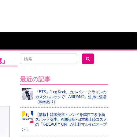
憶」
最近の記事
「BTS」Jung Kook、カルバン・クラインの
カスタムルックで「ARIRANG」公演に登場
（動画あり）
【情報】韓国美容トレンドを体験できる新
スポット誕生。AI肌診断×日本未上陸コスメ
の「K-BEAUTY ON」が上野マルイにオープ
ン！