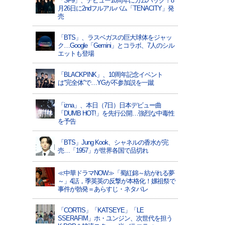
「SF9」、デビュー10周年にカムバック！8
月26日に2ndフルアルバム「TENACITY」発
売
「BTS」、ラスベガスの巨大球体をジャッ
ク…Google「Gemini」とコラボ、7人のシル
エットも登場
「BLACKPINK」、10周年記念イベント
は“完全体”で…YGが不参加説を一蹴
「izna」、本日（7日）日本デビュー曲
「DUMB HOT!」を先行公開…強烈な中毒性
を予告
「BTS」Jung Kook、シャネルの香水が完
売…「1957」が世界各国で品切れ
≪中華ドラマNOW≫「蜀紅錦～紡がれる夢
～」4話，季英英の反撃が本格化！嫘祖祭で
事件が勃発＝あらすじ・ネタバレ
「CORTIS」「KATSEYE」「LE
SSERAFIM」ホ・ユンジン、次世代を担う