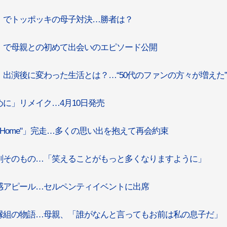
」でトッポッキの母子対決…勝者は？
」で母親との初めて出会いのエピソード公開
出演後に変わった生活とは？…“50代のファンの方々が増えた”
に」リメイク…4月10日発売
 "Home"」完走…多くの思い出を抱えて再会約束
剣そのもの…「笑えることがもっと多くなりますように」
感アピール…セルペンティイベントに出席
縁組の物語…母親、「誰がなんと言ってもお前は私の息子だ」