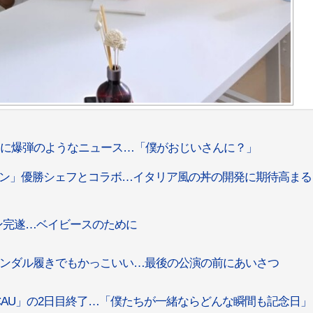
ュンに爆弾のようなニュース…「僕がおじいさんに？」
ン」優勝シェフとコラボ…イタリア風の丼の開発に期待高まる
ン完遂…ベイビースのために
サンダル履きでもかっこいい…最後の公演の前にあいさつ
 in MACAU」の2日目終了…「僕たちが一緒ならどんな瞬間も記念日」