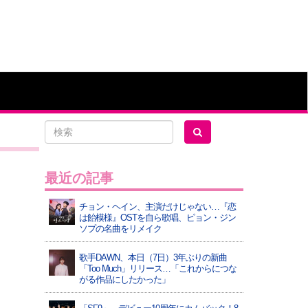
最近の記事
チョン・ヘイン、主演だけじゃない…『恋
は飴模様』OSTを自ら歌唱、ピョン・ジン
ソプの名曲をリメイク
歌手DAWN、本日（7日）3年ぶりの新曲
「Too Much」リリース…「これからにつな
がる作品にしたかった」