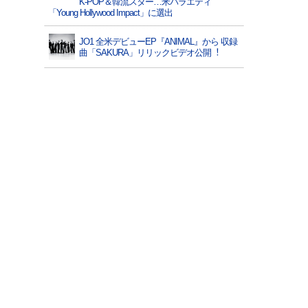
K-POP＆韓流スター…米バラエティ
「Young Hollywood Impact」に選出
JO1 全⽶デビューEP『ANIMAL』から 収録
曲「SAKURA」リリックビデオ公開︕