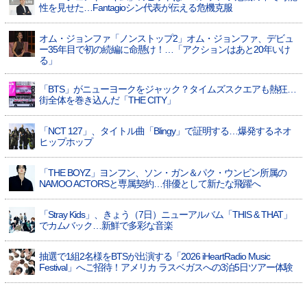
性を見せた…Fantagioシン代表が伝える危機克服
オム・ジョンファ「ノンストップ2」オム・ジョンファ、デビュ
ー35年目で初の続編に命懸け！…「アクションはあと20年いけ
る」
「BTS」がニューヨークをジャック？タイムズスクエアも熱狂…
街全体を巻き込んだ「THE CITY」
「NCT 127」、タイトル曲「Blingy」で証明する…爆発するネオ
ヒップホップ
「THE BOYZ」ヨンフン、ソン・ガン＆パク・ウンビン所属の
NAMOO ACTORSと専属契約…俳優として新たな飛躍へ
「Stray Kids」、きょう（7日）ニューアルバム「THIS & THAT」
でカムバック…新鮮で多彩な音楽
抽選で1組2名様をBTSが出演する「2026 iHeartRadio Music
Festival」へご招待！アメリカ ラスベガスへの3泊5日ツアー体験