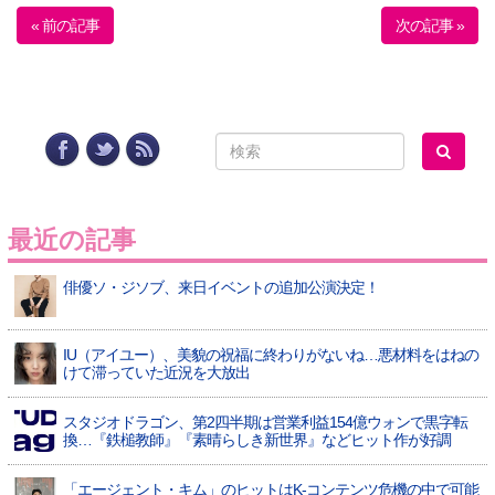
« 前の記事
次の記事 »
最近の記事
俳優ソ・ジソブ、来日イベントの追加公演決定！
IU（アイユー）、美貌の祝福に終わりがないね…悪材料をはねの
けて滞っていた近況を大放出
スタジオドラゴン、第2四半期は営業利益154億ウォンで黒字転
換…『鉄槌教師』『素晴らしき新世界』などヒット作が好調
「エージェント・キム」のヒットはK-コンテンツ危機の中で可能