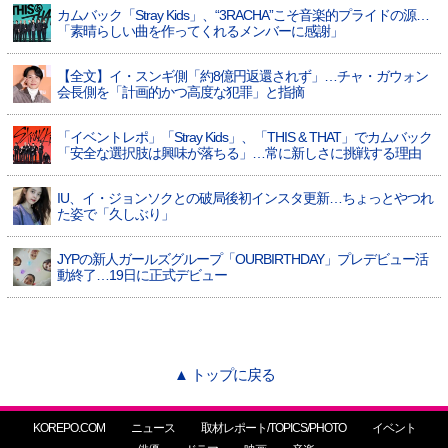
カムバック「Stray Kids」、“3RACHA”こそ音楽的プライドの源…
「素晴らしい曲を作ってくれるメンバーに感謝」
【全文】イ・スンギ側「約8億円返還されず」…チャ・ガウォン
会長側を「計画的かつ高度な犯罪」と指摘
「イベントレポ」「Stray Kids」、「THIS & THAT」でカムバック
「安全な選択肢は興味が落ちる」…常に新しさに挑戦する理由
IU、イ・ジョンソクとの破局後初インスタ更新…ちょっとやつれ
た姿で「久しぶり」
JYPの新人ガールズグループ「OURBIRTHDAY」プレデビュー活
動終了…19日に正式デビュー
▲ トップに戻る
KOREPO.COM
ニュース
取材レポート/TOPICS/PHOTO
イベント