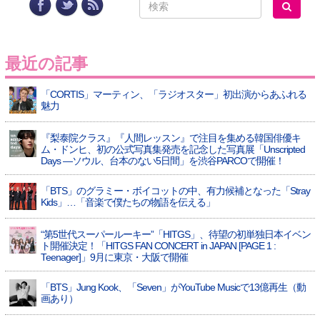
最近の記事
「CORTIS」マーティン、「ラジオスター」初出演からあふれる
魅力
『梨泰院クラス』『人間レッスン』で注目を集める韓国俳優キ
ム・ドンヒ、初の公式写真集発売を記念した写真展「Unscripted
Days —ソウル、台本のない5日間」を渋谷PARCOで開催！
「BTS」のグラミー・ボイコットの中、有力候補となった「Stray
Kids」…「音楽で僕たちの物語を伝える」
“第5世代スーパールーキー”「HITGS」、待望の初単独日本イベン
ト開催決定！「HITGS FAN CONCERT in JAPAN [PAGE 1 :
Teenager]」9月に東京・大阪で開催
「BTS」Jung Kook、「Seven」がYouTube Musicで13億再生（動
画あり）