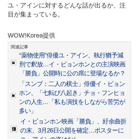
ユ・アインに対するどんな話が出るか、注
目が集まっている。
WOW!Korea提供
関連記事
“薬物使用”俳優ユ・アイン、執行猶予減
刑で釈放…イ・ビョンホンとの主演映画
「勝負」公開時に公の席に登場なるか？
「スンブ：二人の棋士」俳優イ・ビョン
ホン、「七転び八起き」チョ・フンヒョ
ンの人生…「私も演技をしながら苦労が
多い」
イ・ビョンホン映画「勝負」、紆余曲折
の末、3月26日公開を確定…ポスターに