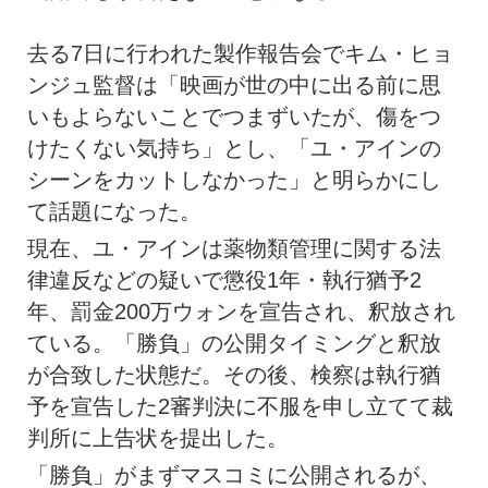
去る7日に行われた製作報告会でキム・ヒョ
ンジュ監督は「映画が世の中に出る前に思
いもよらないことでつまずいたが、傷をつ
けたくない気持ち」とし、「ユ・アインの
シーンをカットしなかった」と明らかにし
て話題になった。
現在、ユ・アインは薬物類管理に関する法
律違反などの疑いで懲役1年・執行猶予2
年、罰金200万ウォンを宣告され、釈放され
ている。「勝負」の公開タイミングと釈放
が合致した状態だ。その後、検察は執行猶
予を宣告した2審判決に不服を申し立てて裁
判所に上告状を提出した。
「勝負」がまずマスコミに公開されるが、