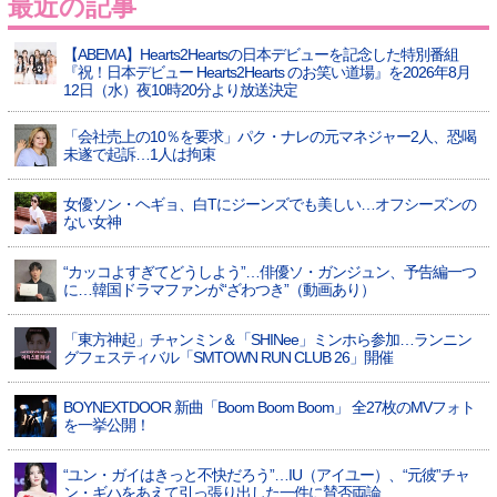
最近の記事
【ABEMA】Hearts2Heartsの日本デビューを記念した特別番組
『祝！日本デビュー Hearts2Hearts のお笑い道場』を2026年8月
12日（水）夜10時20分より放送決定
「会社売上の10％を要求」パク・ナレの元マネジャー2人、恐喝
未遂で起訴…1人は拘束
女優ソン・ヘギョ、白Tにジーンズでも美しい…オフシーズンの
ない女神
“カッコよすぎてどうしよう”…俳優ソ・ガンジュン、予告編一つ
に…韓国ドラマファンが“ざわつき”（動画あり）
「東方神起」チャンミン＆「SHINee」ミンホら参加…ランニン
グフェスティバル「SMTOWN RUN CLUB 26」開催
BOYNEXTDOOR 新曲「Boom Boom Boom」 全27枚のMVフォト
を一挙公開！
“ユン・ガイはきっと不快だろう”…IU（アイユー）、“元彼”チャ
ン・ギハをあえて引っ張り出した一件に賛否両論