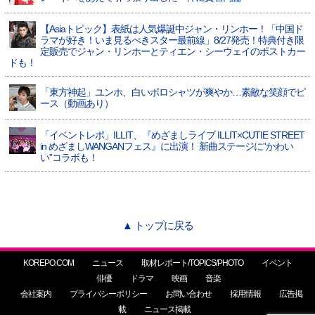
【Asiaトピック】表紙は人気爆誕中ジャン・リンホー！「中国ド
ラマが好き！いま見るべきスター最前線」8/27発売！特典付き限
定販売でジャン・リンホーとティエン・シーウェイのポストカー
ドも！
「東方神起」ユンホ、白いポロシャツが爽やか…素敵な笑顔でピ
ース（動画あり）
「イベントレポ」ILLIT、『めざましライブ ILLIT×CUTIE STREET
in めざましWANGANフェス』に出演！ 新曲ステージに”かわい
い”コラボも！
▲ トップに戻る
KOREPO.COM
ニュース
取材レポート/TOPICS/PHOTO
イベント
俳優
ドラマ
映画
音楽
会社案内
プライバシーポリシー
お問い合わせ
採用情報
広告掲
載
ニュース掲載