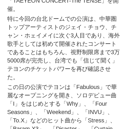
「TAEYEON CONCERT-The TENSE」を開
催。
特に今回の台北ドームでの公演は、中華圏
トップアーティストのジェイ・チョウ、チ
ャン・ホェイメイに次ぐ3人目であり、海外
歌手としては初めて開催されたコンサート
であることはもちろん、視野制限席まで3万
5000席が完売し、台湾でも「信じて聞く」
テヨンのチケットパワーを再び確認させ
た。
この日の公演でテヨンは「Fabulous」で華
麗なオープニングを開き、ソロデビュー曲
「I」をはじめとする「Why」、「Four
Seasons」、「Weekend」、「INVU」、
「To.X」などのヒット曲から「Stress」、
「Baram X3」、「Disaster」、「Curtain