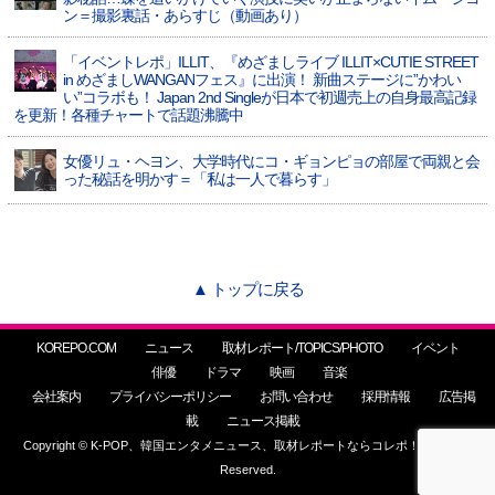
ン＝撮影裏話・あらすじ（動画あり）
「イベントレポ」ILLIT、『めざましライブ ILLIT×CUTIE STREET
in めざましWANGANフェス』に出演！ 新曲ステージに”かわい
い”コラボも！ Japan 2nd Singleが日本で初週売上の自身最高記録
を更新！各種チャートで話題沸騰中
女優リュ・ヘヨン、大学時代にコ・ギョンピョの部屋で両親と会
った秘話を明かす＝「私は一人で暮らす」
▲ トップに戻る
KOREPO.COM
ニュース
取材レポート/TOPICS/PHOTO
イベント
俳優
ドラマ
映画
音楽
会社案内
プライバシーポリシー
お問い合わせ
採用情報
広告掲
載
ニュース掲載
Copyright © K-POP、韓国エンタメニュース、取材レポートならコレポ！ All Rights
Reserved.