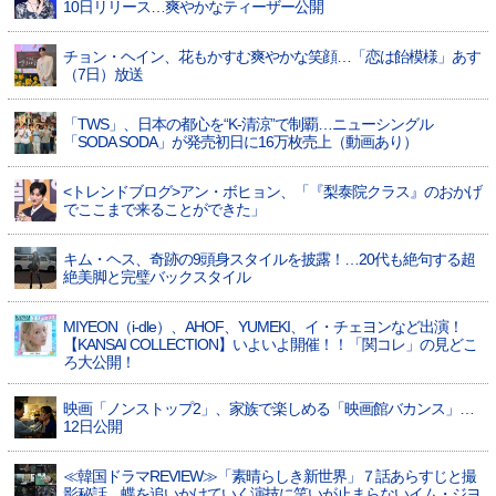
10日リリース…爽やかなティーザー公開
チョン・ヘイン、花もかすむ爽やかな笑顔…「恋は飴模様」あす
（7日）放送
「TWS」、日本の都心を“K-清涼”で制覇…ニューシングル
「SODA SODA」が発売初日に16万枚売上（動画あり）
<トレンドブログ>アン・ボヒョン、「『梨泰院クラス』のおかげ
でここまで来ることができた」
キム・ヘス、奇跡の9頭身スタイルを披露！…20代も絶句する超
絶美脚と完璧バックスタイル
MIYEON（i-dle）、​AHOF​、YUMEKI、イ・チェヨンなど出演！
【KANSAI COLLECTION】いよいよ開催！！「関コレ」の見どこ
ろ大公開！
映画「ノンストップ2」、家族で楽しめる「映画館バカンス」…
12日公開
≪韓国ドラマREVIEW≫「素晴らしき新世界」７話あらすじと撮
影秘話…蝶を追いかけていく演技に笑いが止まらないイム・ジヨ