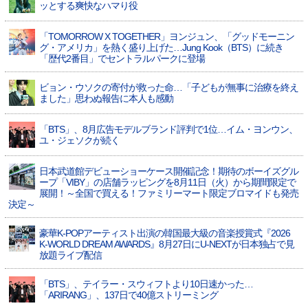
ッとする爽快なハマり役
「TOMORROW X TOGETHER」ヨンジュン、「グッドモーニン
グ・アメリカ」を熱く盛り上げた…Jung Kook（BTS）に続き
「歴代2番目」でセントラルパークに登場
ビョン・ウソクの寄付が救った命…「子どもが無事に治療を終え
ました」思わぬ報告に本人も感動
「BTS」、8月広告モデルブランド評判で1位…イム・ヨンウン、
ユ・ジェソクが続く
日本武道館デビューショーケース開催記念！期待のボーイズグル
ープ「VIBY」の店舗ラッピングを8月11日（火）から期間限定で
展開！～全国で買える！ファミリーマート限定ブロマイドも発売
決定～
豪華K-POPアーティスト出演の韓国最大級の音楽授賞式『2026
K-WORLD DREAM AWARDS』8月27日にU-NEXTが日本独占で見
放題ライブ配信
「BTS」、テイラー・スウィフトより10日速かった…
「ARIRANG」、137日で40億ストリーミング