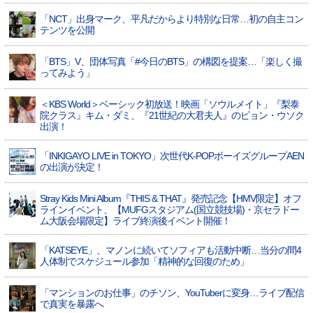
「NCT」出身マーク、平凡だからより特別な日常…初の自主コン
テンツを公開
「BTS」V、団体写真「#今日のBTS」の構図を提案…「楽しく撮
ってみよう」
＜KBS World＞ベーシック初放送！映画「ソウルメイト」『梨泰
院クラス』キム・ダミ、『21世紀の大君夫人』のピョン・ウソク
出演！
「INKIGAYO LIVE in TOKYO」次世代K-POPボーイズグループAEN
の出演が決定！
Stray Kids Mini Album『THIS & THAT』発売記念【HMV限定】オフ
ラインイベント、【MUFGスタジアム(国立競技場)・京セラドー
ム大阪会場限定】ライブ終演後イベント開催！
「KATSEYE」、マノンに続いてソフィアも活動中断…当分の間4
人体制でスケジュール参加「精神的な回復のため」
「マンションのお仕事」のチソン、YouTuberに変身…ライブ配信
で真実を暴露へ