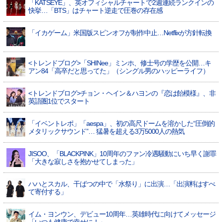
「KATSEYE」、英オフィシャルチャートで2週連続ランクインの
快挙…「BTS」はチャート逆走で圧巻の存在感
「イカゲーム」米国版スピンオフが制作中止…Netflixが方針転換
<トレンドブログ>「SHINee」ミンホ、修士号の学歴を公開…キ
アン84「高卒だと思ってた」（シングル男のハッピーライフ）
<トレンドブログ>チョン・ヘイン＆ハヨンの『恋は飴模様』、非
英語圏1位でスタート
「イベントレポ」「aespa」、初の高尺ドームを溶かした“圧倒的
メタリックサウンド”… 猛暑を超える3万5000人の熱気
JISOO、「BLACKPINK」10周年のファン冷遇騒動にいち早く謝罪
「大きな寂しさを抱かせてしまった」
ハハとスカル、干ばつの中で「水祭り」に出演…「出演料はすべ
て寄付する」
イム・ヨンウン、デビュー10周年…英雄時代に向けてメッセージ