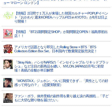
ョー マローン ロンドン】
【情報】2日間で１万人が来場した韓国カルチャーPOPUPイベン
ト『おかわり 週末KOREA ハップルFES in KYOTO』が8月12日よ
り開催！
【情報】『BT21期間限定SHOP』が期間限定OPEN！福島県初出
店！！
アメリカで話題となり即完したRolling Stone × BTS「BTS
Collectors Edition Box Set」日本国内で数量限定販売決定！
「Stray Kids」ハンがNARSの「インセイシャブル リキッドブラッ
シュ」など注目の新商品を纏い、NYLON JAPAN10月号に初登
場！表紙の全貌が本日解禁
「MONSTA X」ジュホン、ついに我慢できず…「異性としての好
感って何なの？」（恋愛実験室）
ファン・ボラ、体外受精の副作用を乗り越え涙の再挑戦…「子ど
もに大切な贈り物を届けたい」