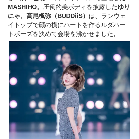
MASHIHO
。圧倒的美ボディを披露した
ゆり
にゃ
。
高尾楓弥（BUDDiiS）
は、ランウェ
イトップで顔の横にハートを作るルダハー
トポーズを決めて会場を沸かせました。