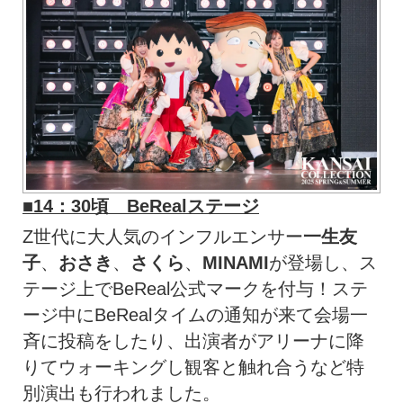
■14：30頃 BeRealステージ
Z世代に大人気のインフルエンサー
一生友
子
、
おさき
、
さくら
、
MINAMI
が登場し、ス
テージ上でBeReal公式マークを付与！ステ
ージ中にBeRealタイムの通知が来て会場一
斉に投稿をしたり、出演者がアリーナに降
りてウォーキングし観客と触れ合うなど特
別演出も行われました。