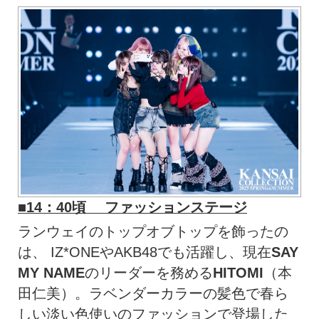
■14：40頃 ファッションステージ
ランウェイのトップオブトップを飾ったの
は、 IZ*ONEやAKB48でも活躍し、現在
SAY
MY NAME
のリーダーを務める
HITOMI
（本
田仁美）。ラベンダーカラーの髪色で春ら
しい淡い色使いのファッションで登場した