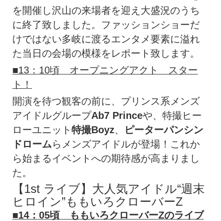
を開催し沢山の来場者を迎え大盛況のうち
に終了致しました。ファッションショーだ
けではない多岐に渡るエンタメ要素に溢れ
た当日の会場の模様をレポート致します。
■13：10頃 オープニングアクト スター
ト！
開演を待つ観客の前に、プリンス系メンズ
アイドルグループ
Ab7 Prince
や、特撮ヒー
ローユニット
特撮Boyz
、
ピーターパンシン
ドローム
らメンズアイドルが登場！これか
ら始まるイベントへの期待感が高まりまし
た。
【1st ライブ】大人気アイドル“週末
ヒロイン”ももいろクローバーZ
■14：05頃 ももいろクローバーZのライブ