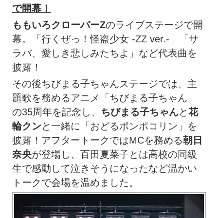
で開幕！
ももいろクローバーZ
のライブステージで開
幕。「行くぜっ！怪盗少女 -ZZ ver.-」「サ
ラバ、愛しき悲しみたちよ」など代表曲を
披露！
その後ちびまる子ちゃんステージでは、主
題歌を務めるアニメ「ちびまる子ちゃん」
の35周年を記念し、
ちびまる子ちゃん
と
花
輪クン
と一緒に「おどるポンポコリン」を
披露！アフタートークではMCを務める
朝日
奈央
が登場し、百田夏菜子とは高校の同級
生で感動して泣きそうになったなど温かい
トークで会場を温めました。