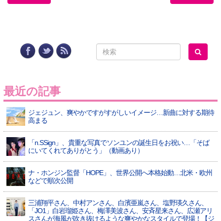
最近の記事
ジェジュン、爽やかですがすがしいイメージ…新曲に対する期待
高まる
「n.SSign」、貴重な写真でソンユンの誕生日をお祝い…「そば
にいてくれてありがとう」（動画あり）
ナ・ホンジン監督「HOPE」、世界公開へ本格始動…北米・欧州
などで順次公開
三浦翔平さん、中村アンさん、白濱亜嵐さん、塩野瑛久さん、
「JO1」白岩瑠姫さん、梅澤美波さん、安斉星来さん、広瀬アリ
スさんが海風が吹き抜けるような爽やかなスタイルで登場！【ジ