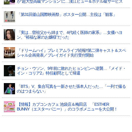
が“超大型高級マンション”に…漢江ビュー＆ホテル級サービス
「第31回釜山国際映画祭」ポスター公開…主役は「観客」
「実は…曽祖父から姉まで、4代続く医師の家系」…女優ハヨ
ン、“裕福な家のお嬢様”だった
『ドリームハイ』プレミアムライブ続報!!第二弾キャスト＆スペ
シャル企画発表／プレイガイド先行受付開始
チョン・ウソン、9年前に敗れたヒョンビンへ逆襲…『メイド・
イン・コリア2』特任顧問として帰還
「BTS」V、集合写真を一新させた張本人だった…「一列で撮る
のはつまらない」
【情報】カプコンカフェ 池袋店＆梅田店 「ESTHER
BUNNY（エスターバニー）」のコラボメニューを大公開！