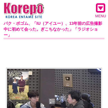
MENU
パク・ボゴム、「IU（アイユー）、13年前の広告撮影
中に初めて会った。ぎこちなかった」「ラジオショ
ー」