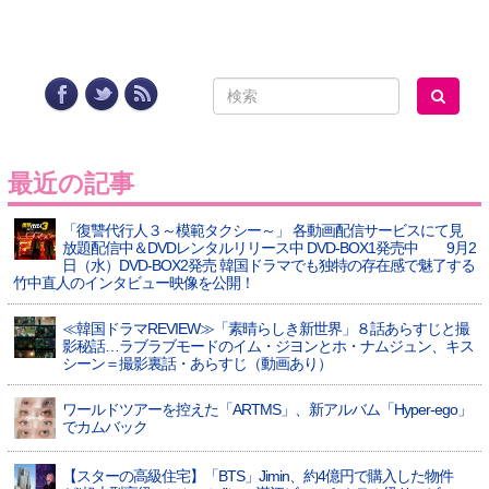
最近の記事
「復讐代行人３～模範タクシー～」 各動画配信サービスにて見
放題配信中＆DVDレンタルリリース中 DVD-BOX1発売中 9月2
日（水）DVD-BOX2発売 韓国ドラマでも独特の存在感で魅了する
竹中直人のインタビュー映像を公開！
≪韓国ドラマREVIEW≫「素晴らしき新世界」８話あらすじと撮
影秘話…ラブラブモードのイム・ジヨンとホ・ナムジュン、キス
シーン＝撮影裏話・あらすじ（動画あり）
ワールドツアーを控えた「ARTMS」、新アルバム「Hyper-ego」
でカムバック
【スターの高級住宅】「BTS」Jimin、約4億円で購入した物件