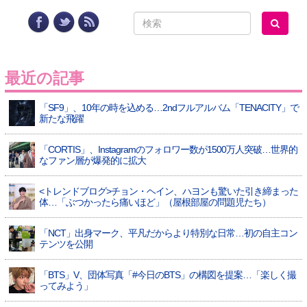
最近の記事
「SF9」、10年の時を込める…2ndフルアルバム「TENACITY」で
新たな飛躍
「CORTIS」、Instagramのフォロワー数が1500万人突破…世界的
なファン層が爆発的に拡大
<トレンドブログ>チョン・ヘイン、ハヨンも驚いた引き締まった
体…「ぶつかったら痛いほど」（屋根部屋の問題児たち）
「NCT」出身マーク、平凡だからより特別な日常…初の自主コン
テンツを公開
「BTS」V、団体写真「#今日のBTS」の構図を提案…「楽しく撮
ってみよう」