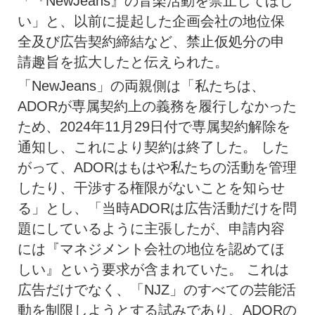
「『NewJeans』の音楽活動を禁止してほし
い」と、以前に提起した企画会社の地位保
全及び広告契約締結など、禁止仮処分の申
請趣旨を拡大したと伝えられた。
「NewJeans」の両親側は「私たちは、
ADORが専属契約上の義務を履行しなかった
ため、2024年11月29日付で専属契約解除を
通知し、これにより契約は終了した。 した
がって、ADORはもはや私たちの活動を管理
したり、干渉する権限がないことを知らせ
る」とし、「当時ADORは広告活動だけを問
題にしているように主張したが、申請内容
には『マネジメント会社の地位を認めてほ
しい』という要求が含まれていた。 これは
広告だけでなく、「NJZ」のすべての芸能活
動を制限しようとする試みであり、ADORの