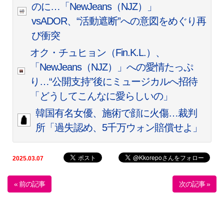
のに…「NewJeans（NJZ）」
vsADOR、“活動遮断”への意図をめぐり再
び衝突
オク・チュヒョン（Fin.K.L.）、
「NewJeans（NJZ）」への愛情たっぷ
り…“公開支持”後にミュージカルへ招待
「どうしてこんなに愛らしいの」
韓国有名女優、施術で顔に火傷…裁判
所「過失認め、5千万ウォン賠償せよ」
2025.03.07
« 前の記事
次の記事 »