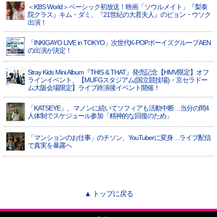
＜KBS World＞ベーシック初放送！映画「ソウルメイト」『梨泰
院クラス』キム・ダミ、『21世紀の大君夫人』のピョン・ウソク
出演！
「INKIGAYO LIVE in TOKYO」次世代K-POPボーイズグループAEN
の出演が決定！
Stray Kids Mini Album『THIS & THAT』発売記念【HMV限定】オフ
ラインイベント、【MUFGスタジアム(国立競技場)・京セラドー
ム大阪会場限定】ライブ終演後イベント開催！
「KATSEYE」、マノンに続いてソフィアも活動中断…当分の間4
人体制でスケジュール参加「精神的な回復のため」
「マンションのお仕事」のチソン、YouTuberに変身…ライブ配信
で真実を暴露へ
▲ トップに戻る