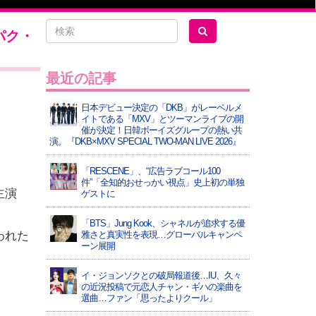
パク・
最近の記事
日本デビュー決定の「DKB」がレーベルメ
イトである「MXV」とツーマンライブの開
催が決定！日韓ボーイズグループの熱い共
演。『DKB×MXV SPECIAL TWO-MAN LIVE 2026』
「RESCENE」、“広告ラブコール100
件”「全知的おせっかい視点」史上初の単独
主演
ゲストに
「BTS」Jung Kook、シャネルが追求する優
われた
雅さと真実性を表現…グローバルキャンペ
ーン展開
イ・ジョンソクとの破局報道後…IU、久々
の近況投稿で元恋人チャン・ギハの楽曲を
選曲…ファン「思ったよりクール」