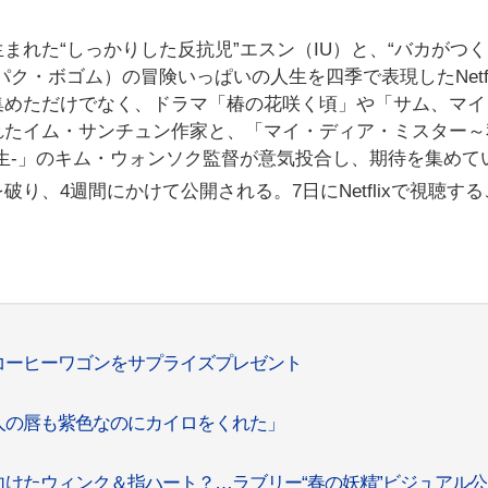
まれた“しっかりした反抗児”エスン（IU）と、“バカがつ
ク・ボゴム）の冒険いっぱいの人生を四季で表現したNetfl
集めただけでなく、ドラマ「椿の花咲く頃」や「サム、マイ
れたイム・サンチュン作家と、「マイ・ディア・ミスター～
生-」のキム・ウォンソク監督が意気投合し、期待を集めて
り、4週間にかけて公開される。7日にNetflixで視聴す
コーヒーワゴンをサプライズプレゼント
人の唇も紫色なのにカイロをくれた」
向けたウィンク＆指ハート？…ラブリー“春の妖精”ビジュアル公