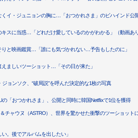
なくイ・ジュニョンの胸に…「おつかれさま」のビハインド公
のキスに当惑…「どれだけ愛しているのかがわかる」（動画あ
そりと映画鑑賞…「誰にも気づかれない…予告もしたのに」
ほえましいツーショット…「その日が来た」
イ・ジョンソク、“破局説”を呼んだ決定的な1枚の写真
Uの「おつかれさま」、公開と同時に韓国Netflixで1位を獲得
）＆チャウヌ（ASTRO）、世界を驚かせた衝撃のツーショット
しい。後でアルバムを出したい」