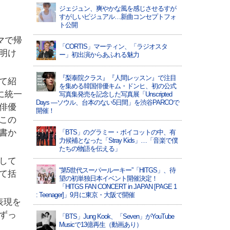
ジェジュン、爽やかな風を感じさせるすが
すがしいビジュアル…新曲コンセプトフォ
ト公開
マで帰
「CORTIS」マーティン、「ラジオスタ
明け
ー」初出演からあふれる魅力
『梨泰院クラス』『人間レッスン』で注目
て紹
を集める韓国俳優キム・ドンヒ、初の公式
に統一
写真集発売を記念した写真展「Unscripted
Days —ソウル、台本のない5日間」を渋谷PARCOで
俳優
開催！
この
書か
「BTS」のグラミー・ボイコットの中、有
力候補となった「Stray Kids」…「音楽で僕
たちの物語を伝える」
して
“第5世代スーパールーキー”「HITGS」、待
て括
望の初単独日本イベント開催決定！
「HITGS FAN CONCERT in JAPAN [PAGE 1
: Teenager]」9月に東京・大阪で開催
表現を
ずっ
「BTS」Jung Kook、「Seven」がYouTube
Musicで13億再生（動画あり）