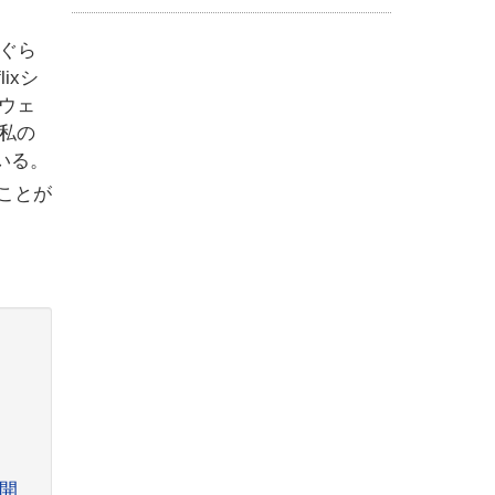
くぐら
ixシ
ウェ
私の
いる。
ることが
開