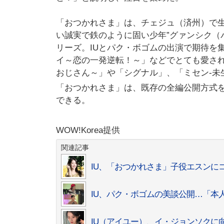
「おつかれさま」は、チェジュ（済州）で生
い誠実で鉄のように固い少年”グァンシク（パ
リーズ。IUとパク・ボゴムの出演で期待を
イ～恋の一発逆転！～」などでとても愛さ
おじさん～」や「シグナル」、「ミセン-未
「おつかれさま」は、既存の全編公開方式を破
できる。
WOW!Korea提供
関連記事
IU、「おつかれさま」子役エスンに
IU、パク・ボゴムの美談公開…「本
IU（アイユー）、イ・ジョンソクに