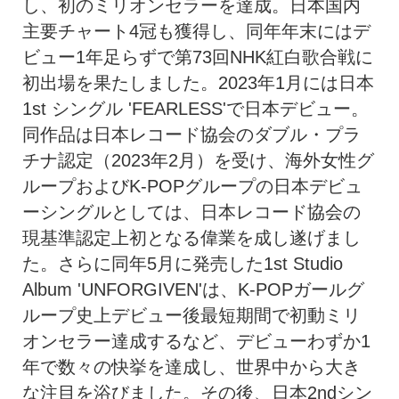
し、初のミリオンセラーを達成。日本国内
主要チャート4冠も獲得し、同年年末にはデ
ビュー1年足らずで第73回NHK紅白歌合戦に
初出場を果たしました。2023年1月には日本
1st シングル 'FEARLESS'で日本デビュー。
同作品は日本レコード協会のダブル・プラ
チナ認定（2023年2月）を受け、海外女性グ
ループおよびK-POPグループの日本デビュ
ーシングルとしては、日本レコード協会の
現基準認定上初となる偉業を成し遂げまし
た。さらに同年5月に発売した1st Studio
Album 'UNFORGIVEN'は、K-POPガールグ
ループ史上デビュー後最短期間で初動ミリ
オンセラー達成するなど、デビューわずか1
年で数々の快挙を達成し、世界中から大き
な注目を浴びました。その後、日本2ndシン