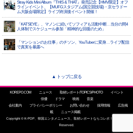
Stray Kids Mini Album『THIS & THAT』発売記念【HMV限定】オフ
ラインイベント、【MUFGスタジアム(国立競技場)・京セラドー
ム大阪会場限定】ライブ終演後イベント開催！
「KATSEYE」、マノンに続いてソフィアも活動中断…当分の間4
人体制でスケジュール参加「精神的な回復のため」
「マンションのお仕事」のチソン、YouTuberに変身…ライブ配信
で真実を暴露へ
▲ トップに戻る
KOREPO.COM
ニュース
取材レポート/TOPICS/PHOTO
イベント
俳優
ドラマ
映画
音楽
会社案内
プライバシーポリシー
お問い合わせ
採用情報
広告掲
載
ニュース掲載
Copyright © K-POP、韓国エンタメニュース、取材レポートならコレポ！ All Rights
Reserved.