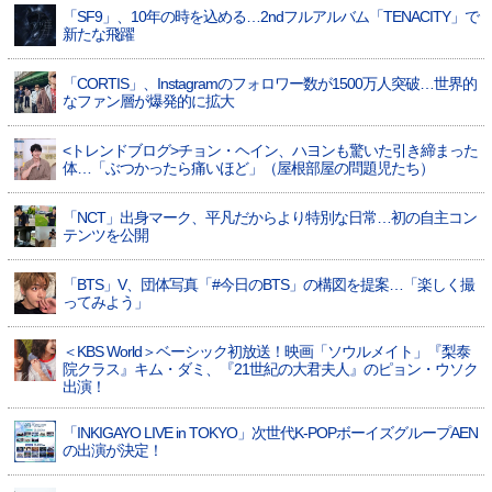
「SF9」、10年の時を込める…2ndフルアルバム「TENACITY」で
新たな飛躍
「CORTIS」、Instagramのフォロワー数が1500万人突破…世界的
なファン層が爆発的に拡大
<トレンドブログ>チョン・ヘイン、ハヨンも驚いた引き締まった
体…「ぶつかったら痛いほど」（屋根部屋の問題児たち）
「NCT」出身マーク、平凡だからより特別な日常…初の自主コン
テンツを公開
「BTS」V、団体写真「#今日のBTS」の構図を提案…「楽しく撮
ってみよう」
＜KBS World＞ベーシック初放送！映画「ソウルメイト」『梨泰
院クラス』キム・ダミ、『21世紀の大君夫人』のピョン・ウソク
出演！
「INKIGAYO LIVE in TOKYO」次世代K-POPボーイズグループAEN
の出演が決定！