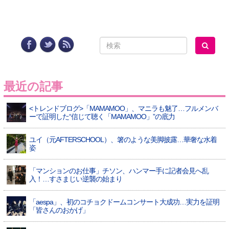
最近の記事
<トレンドブログ>「MAMAMOO」、マニラも魅了…フルメンバ
ーで証明した“信じて聴く「MAMAMOO」”の底力
ユイ（元AFTERSCHOOL）、箸のような美脚披露…華奢な水着
姿
「マンションのお仕事」チソン、ハンマー手に記者会見へ乱
入！…すさまじい逆襲の始まり
「aespa」、初のコチョクドームコンサート大成功…実力を証明
「皆さんのおかげ」