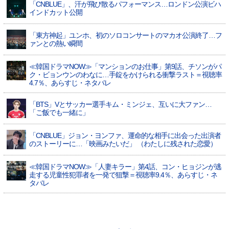
「CNBLUE」、汗が飛び散るパフォーマンス…ロンドン公演ビハ
インドカット公開
「東方神起」ユンホ、初のソロコンサートのマカオ公演終了…フ
ァンとの熱い瞬間
≪韓国ドラマNOW≫「マンションのお仕事」第9話、チソンがパ
ク・ビョンウンのわなに…手錠をかけられる衝撃ラスト＝視聴率
4.7％、あらすじ・ネタバレ
「BTS」Vとサッカー選手キム・ミンジェ、互いに大ファン…
「ご飯でも一緒に」
「CNBLUE」ジョン・ヨンファ、運命的な相手に出会った出演者
のストーリーに…「映画みたいだ」 （わたしに残された恋愛）
≪韓国ドラマNOW≫「人妻キラー」第4話、コン・ヒョジンが逃
走する児童性犯罪者を一発で狙撃＝視聴率9.4％、あらすじ・ネ
タバレ