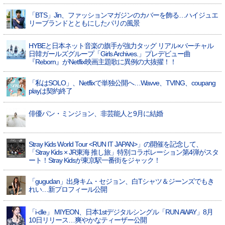
「BTS」Jin、ファッションマガジンのカバーを飾る…ハイジュエ
リーブランドとともにしたパリの風景
HYBEと日本ネット音楽の旗手が強力タッグ リアル×バーチャル
日韓ガールズグループ「Girls Archives.」プレデビュー曲
『Reborn』がNetflix映画主題歌に異例の大抜擢！！
「私はSOLO」、Netflixで単独公開へ…Wavve、TVING、coupang
playは契約終了
俳優パン・ミンジョン、非芸能人と9月に結婚
Stray Kids World Tour <RUN IT JAPAN>」の開催を記念して、
「Stray Kids × JR東海 推し旅」特別コラボレーション第4弾がスタ
ート！Stray Kidsが東京駅一番街をジャック！
「gugudan」出身キム・セジョン、白Tシャツ＆ジーンズでもき
れい…新プロフィール公開
「i-dle」 MIYEON、日本1stデジタルシングル「RUN AWAY」8月
10日リリース…爽やかなティーザー公開