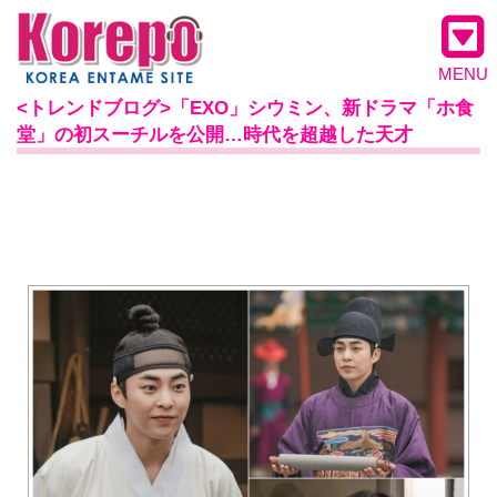
MENU
<トレンドブログ>「EXO」シウミン、新ドラマ「ホ食
堂」の初スーチルを公開…時代を超越した天才