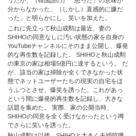
うだが、（韓国語の）「怒った」の意味が
分からなかった。（しかし）直感的に嫌だ
った」と明らかにし、笑いを加えた。
これに先立って秋山成勲は最近、妻の
SHIHOの同意なしに汚い状態の家を自身の
YouTubeチャンネルにそのまま公開し、爆発
的な再生数を記録した。 SHIHOと秋山成勲
の東京の家は相場5億円に達するという。 だ
が、該当の家は掃除が全くできなかった状
態でネットユーザーたちの現実の自宅をほ
うふつとさせ、爆笑を誘った。これがあっ
という間に爆発的再生数を記録し、大きな
話題を集めた。 実際、家の公開当時、
SHIHOの同意を全く受けなかったという噂
でさらに笑いを誘った。
秋山成勲は以後、SHIHOと大きく夫婦喧嘩