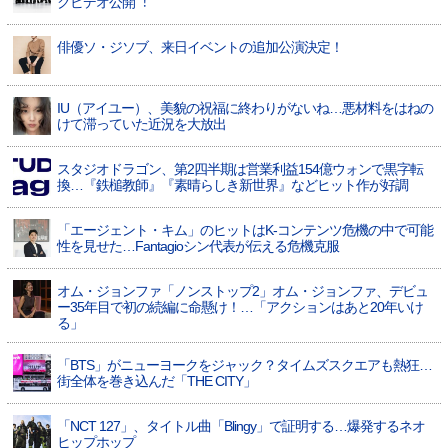
クビデオ公開︕
俳優ソ・ジソブ、来日イベントの追加公演決定！
IU（アイユー）、美貌の祝福に終わりがないね…悪材料をはねの
けて滞っていた近況を大放出
スタジオドラゴン、第2四半期は営業利益154億ウォンで黒字転
換…『鉄槌教師』『素晴らしき新世界』などヒット作が好調
「エージェント・キム」のヒットはK-コンテンツ危機の中で可能
性を見せた…Fantagioシン代表が伝える危機克服
オム・ジョンファ「ノンストップ2」オム・ジョンファ、デビュ
ー35年目で初の続編に命懸け！…「アクションはあと20年いけ
る」
「BTS」がニューヨークをジャック？タイムズスクエアも熱狂…
街全体を巻き込んだ「THE CITY」
「NCT 127」、タイトル曲「Blingy」で証明する…爆発するネオ
ヒップホップ