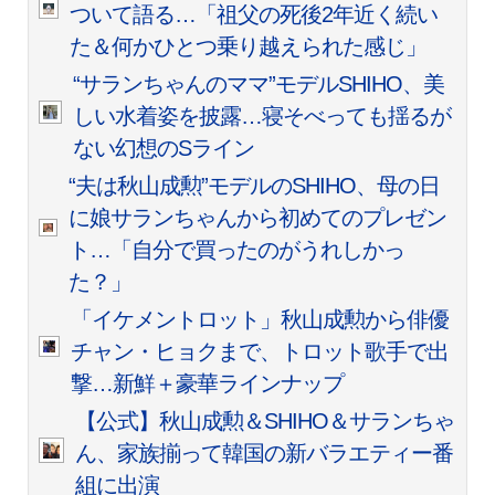
ついて語る…「祖父の死後2年近く続い
た＆何かひとつ乗り越えられた感じ」
“サランちゃんのママ”モデルSHIHO、美
しい水着姿を披露…寝そべっても揺るが
ない幻想のSライン
“夫は秋山成勲”モデルのSHIHO、母の日
に娘サランちゃんから初めてのプレゼン
ト…「自分で買ったのがうれしかっ
た？」
「イケメントロット」秋山成勲から俳優
チャン・ヒョクまで、トロット歌手で出
撃…新鮮＋豪華ラインナップ
【公式】秋山成勲＆SHIHO＆サランちゃ
ん、家族揃って韓国の新バラエティー番
組に出演