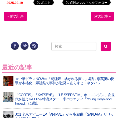
2025.02.19
« 前の記事
次の記事 »
最近の記事
≪中華ドラマNOW≫「蜀紅錦～紡がれる夢～」4話，季英英の反
撃が本格化！嫘祖祭で事件が勃発＝あらすじ・ネタバレ
「CORTIS」「KATSEYE」「LE SSERAFIM」ホ・ユンジン、次世
代を担うK-POP＆韓流スター…米バラエティ「Young Hollywood
Impact」に選出
JO1 全⽶デビューEP『ANIMAL』から 収録曲「SAKURA」リリッ