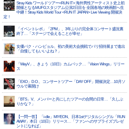
Stray Kids ワールドツアー<RUN IT> 海外男性アーティスト史上初
開催となるMUFGスタジアム公演2日目を 全国各地の映画館へ生
中継！Stray Kids World Tour <RUN IT JAPAN> Live Viewing 開催決
定！
「イベントレポ」「2PM」、3年ぶりの完全体コンサート盛況裏
終了…「ステージで会えることが幸せ」
女優パク・ハンビョル、初の美術大会挑戦でパリ招待展まで進出
「自慢してもいいよね？」
「WayV」、きょう（10日）カムバック…「Vision Wings」リリー
ス
「EXO」D.O.、コンサートツアー「DAY OFF」開催決定…10月ソ
ウルで幕開け
「BTS」V、メンバーと共にしたツアーの合間の日常…「久しぶ
りかな？」
【一問一答】 「i-dle」MIYEON、日本1stデジタルシングル「RUN
AWAY」本日（10日）リリース…「ファンへのサプライズプレゼ
ントになれば」