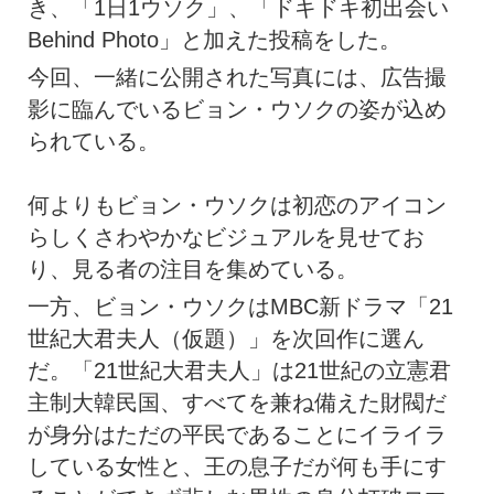
き、「1日1ウソク」、「ドキドキ初出会い
Behind Photo」と加えた投稿をした。
今回、一緒に公開された写真には、広告撮
影に臨んでいるビョン・ウソクの姿が込め
られている。
何よりもビョン・ウソクは初恋のアイコン
らしくさわやかなビジュアルを見せてお
り、見る者の注目を集めている。
一方、ビョン・ウソクはMBC新ドラマ「21
世紀大君夫人（仮題）」を次回作に選ん
だ。「21世紀大君夫人」は21世紀の立憲君
主制大韓民国、すべてを兼ね備えた財閥だ
が身分はただの平民であることにイライラ
している女性と、王の息子だが何も手にす