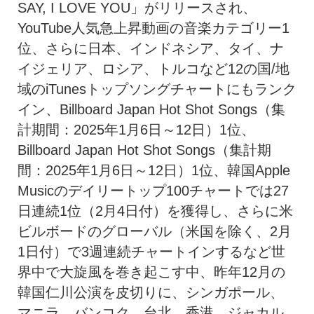
SAY, I LOVE YOU」がリリースされ、
YouTube人気急上昇動画の音楽カテゴリー1
位、さらに日本、インドネシア、タイ、ナ
イジェリア、ロシア、トルコなど12の国/地
域のiTunesトップソングチャートにもランク
イン、Billboard Japan Hot Shot Songs（集
計期間：2025年1月6日～12日）1位、
Billboard Japan Hot Shot Songs（集計期
間：2025年1月6日～12日）1位、韓国Apple
Musicのデイリートップ100チャートでは27
日連続1位（2月4日付）を獲得し、さらに米
ビルボードのグローバル（米国を除く、2月
1日付）で3週連続チャートインするなど世
界中で大旋風を巻き起こす中、昨年12月の
韓国仁川公演を皮切りに、シンガポール、
マニラ、バンコク、台北、香港、ジャカル