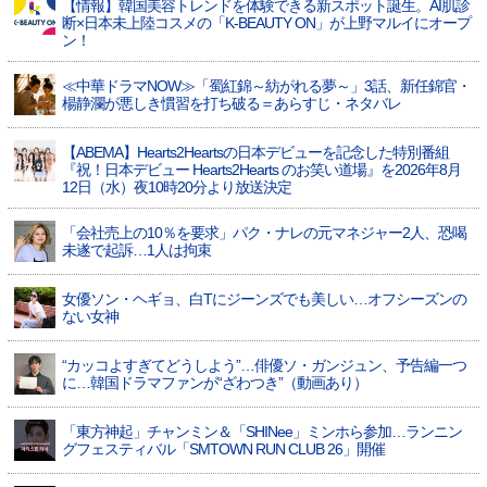
【情報】韓国美容トレンドを体験できる新スポット誕生。AI肌診
断×日本未上陸コスメの「K-BEAUTY ON」が上野マルイにオープ
ン！
≪中華ドラマNOW≫「蜀紅錦～紡がれる夢～」3話、新任錦官・
楊静瀾が悪しき慣習を打ち破る＝あらすじ・ネタバレ
【ABEMA】Hearts2Heartsの日本デビューを記念した特別番組
『祝！日本デビュー Hearts2Hearts のお笑い道場』を2026年8月
12日（水）夜10時20分より放送決定
「会社売上の10％を要求」パク・ナレの元マネジャー2人、恐喝
未遂で起訴…1人は拘束
女優ソン・ヘギョ、白Tにジーンズでも美しい…オフシーズンの
ない女神
“カッコよすぎてどうしよう”…俳優ソ・ガンジュン、予告編一つ
に…韓国ドラマファンが“ざわつき”（動画あり）
「東方神起」チャンミン＆「SHINee」ミンホら参加…ランニン
グフェスティバル「SMTOWN RUN CLUB 26」開催