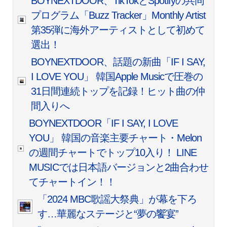
BOYNEXTDOOR、TikTokとSpotifyの共同
プログラム「Buzz Tracker」Monthly Artist
第35弾に海外アーティストとして初めて
選出！
BOYNEXTDOOR、話題の新曲「IF I SAY,
I LOVE YOU」 韓国Apple Musicで圧巻の
31日間連続トップを記録！ヒット曲の仲
間入りへ
BOYNEXTDOOR「IF I SAY, I LOVE
YOU」 韓国の音楽主要チャート・Melon
の週間チャートでトップ10入り！ LINE
MUSICでは日本語バージョンと2曲合わせ
てチャートイン！！
「2024 MBC歌謡大祭典」が幕を下ろ
す…華麗なステージと“夢の饗宴”