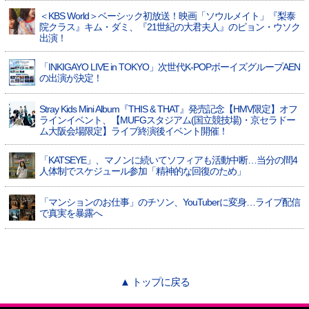
＜KBS World＞ベーシック初放送！映画「ソウルメイト」『梨泰
院クラス』キム・ダミ、『21世紀の大君夫人』のピョン・ウソク
出演！
「INKIGAYO LIVE in TOKYO」次世代K-POPボーイズグループAEN
の出演が決定！
Stray Kids Mini Album『THIS & THAT』発売記念【HMV限定】オフ
ラインイベント、【MUFGスタジアム(国立競技場)・京セラドー
ム大阪会場限定】ライブ終演後イベント開催！
「KATSEYE」、マノンに続いてソフィアも活動中断…当分の間4
人体制でスケジュール参加「精神的な回復のため」
「マンションのお仕事」のチソン、YouTuberに変身…ライブ配信
で真実を暴露へ
▲ トップに戻る