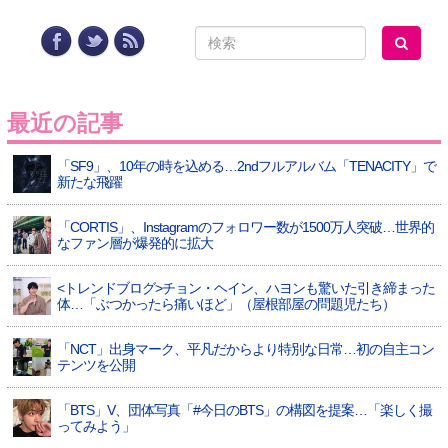
最近の記事
「SF9」、10年の時を込める…2ndフルアルバム「TENACITY」で
新たな飛躍
「CORTIS」、Instagramのフォロワー数が1500万人突破…世界的
なファン層が爆発的に拡大
<トレンドブログ>チョン・ヘイン、ハヨンも驚いた引き締まった
体…「ぶつかったら痛いほど」（屋根部屋の問題児たち）
「NCT」出身マーク、平凡だからより特別な日常…初の自主コン
テンツを公開
「BTS」V、団体写真「#今日のBTS」の構図を提案…「楽しく撮
ってみよう」