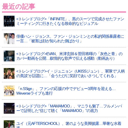
最近の記事
<トレンドブログ>「INFINITE」、黒のスーツで完成させたファン
ミーティングに行きたくなる致命的なビジュアル
俳優ハン・ジョンス、ファン・ジョンミンとの私的関係暴露者に
一言…「被害は顔が知られた側ばかり」
<トレンドブログ>EVAN、米津玄師＆菅田将暉の「灰色と青」の
カバー動画を公開…叙情的な歌声で伝える感動（動画あり）
<トレンドブログ>イ・ジュニョン（UKISSジュン）、軍隊で“人柄
の美談”が話題に…「会うたびに笑顔であいさつしてくれる」
「n.SSign」、ファンの応援の中でデビュー3周年を迎える…
Weverseライブも進行
<トレンドブログ>「MAMAMOO」、マニラも魅了…フルメンバ
ーで証明した“信じて聴く「MAMAMOO」”の底力
ユイ（元AFTERSCHOOL）、箸のような美脚披露…華奢な水着