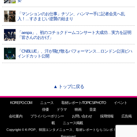
姿
「マンションのお仕事」チソン、ハンマー手に記者会見へ乱
入！…すさまじい逆襲の始まり
「aespa」、初のコチョクドームコンサート大成功…実力を証明
「皆さんのおかげ」
「CNBLUE」、汗が飛び散るパフォーマンス…ロンドン公演ビハ
インドカット公開
▲ トップに戻る
KOREPO.COM
ニュース
取材レポート/TOPICS/PHOTO
イベント
俳優
ドラマ
映画
音楽
会社案内
プライバシーポリシー
お問い合わせ
採用情報
広告掲
載
ニュース掲載
Copyright © K-POP、韓国エンタメニュース、取材レポートならコレポ！ All Rights
Reserved.