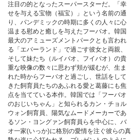
注目の的となったスーパースターだ。「幸
せを与える宝物（福宝）」という名前の通
り、パンデミックの時期に多くの人々に心
温まる慰めと癒しを与えたフーバオ。韓国
最大のアミューズメントパークとも言われ
る「エバーランド」で過ごす彼女と両親、
そして妹たち（ルイバオ、フイバオ）の貴
重な映像の数々に思わず頬が緩むが、生ま
れた時からフーバオと過ごし、世話をして
きた飼育員たちのあふれる愛と葛藤にも焦
点を当てている本作。韓国では「フーバオ
のおじいちゃん」と知られるカン・チョル
ウォン飼育員、陽気なムードメーカーであ
るソン・ヨングァン飼育員らを中心に、バ
オ一家(いっか)に格別の愛情を注ぐ彼らの真