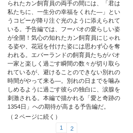
られたカン飼育員の両手の間には、「君は
私たちに、一生分の幸福をくれた―」とい
うコピーが降り注ぐ光のように添えられて
いる。予告編では、フーバオの愛らしい姿
が全開！気心の知れたカン飼育員にじゃれ
る姿や、花冠を付けた姿には思わず心を奪
われる。エバーランドの飼育員たちがバオ
一家と楽しく過ごす瞬間の数々が切り取ら
れているが、避けることのできない別れの
時間がやって来る―。別れの日までを噛み
しめるように過ごす彼らの独白に、涙腺を
刺激される。本編で描かれる「愛と奇跡の
1354日」への期待が高まる予告編だ。
（２ページに続く）
1
2