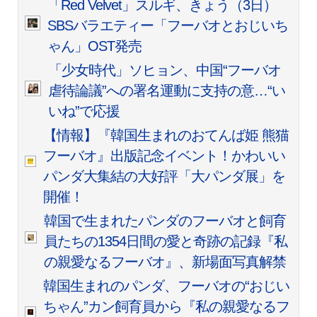
「Red Velvet」スルギ、きょう（3日）
SBSバラエティー「フーバオとおじいち
ゃん」OST発売
「少女時代」ソヒョン、中国“フーバオ
虐待論議”への署名運動に支持の意…“い
いね”で応援
【情報】『韓国生まれのおてんば姫 熊猫
フーバオ』出版記念イベント！かわいい
パンダ大集結の大好評「大パンダ展」を
開催！
韓国で生まれたパンダのフーバオと飼育
員たちの1354日間の愛と奇跡の記録『私
の親愛なるフーバオ』、新場面写真解禁
韓国生まれのパンダ、フーバオの“おじい
ちゃん”カン飼育員から『私の親愛なるフ