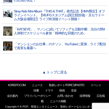
の出演が決定！
Stray Kids Mini Album『THIS & THAT』発売記念【HMV限定】オフ
ラインイベント、【MUFGスタジアム(国立競技場)・京セラドー
ム大阪会場限定】ライブ終演後イベント開催！
「KATSEYE」、マノンに続いてソフィアも活動中断…当分の間4
人体制でスケジュール参加「精神的な回復のため」
「マンションのお仕事」のチソン、YouTuberに変身…ライブ配信
で真実を暴露へ
▲ トップに戻る
KOREPO.COM
ニュース
取材レポート/TOPICS/PHOTO
イベント
俳優
ドラマ
映画
音楽
会社案内
プライバシーポリシー
お問い合わせ
採用情報
広告掲
載
ニュース掲載
Copyright © K-POP、韓国エンタメニュース、取材レポートならコレポ！ All Rights