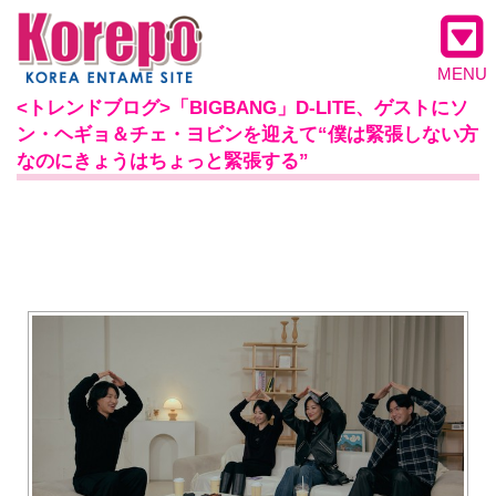
MENU
<トレンドブログ>「BIGBANG」D-LITE、ゲストにソ
ン・ヘギョ＆チェ・ヨビンを迎えて“僕は緊張しない方
なのにきょうはちょっと緊張する”