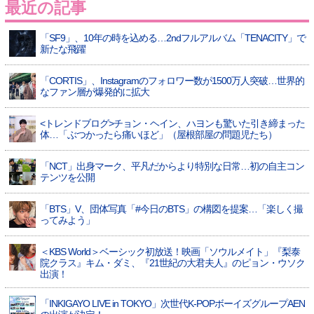
最近の記事
「SF9」、10年の時を込める…2ndフルアルバム「TENACITY」で
新たな飛躍
「CORTIS」、Instagramのフォロワー数が1500万人突破…世界的
なファン層が爆発的に拡大
<トレンドブログ>チョン・ヘイン、ハヨンも驚いた引き締まった
体…「ぶつかったら痛いほど」（屋根部屋の問題児たち）
「NCT」出身マーク、平凡だからより特別な日常…初の自主コン
テンツを公開
「BTS」V、団体写真「#今日のBTS」の構図を提案…「楽しく撮
ってみよう」
＜KBS World＞ベーシック初放送！映画「ソウルメイト」『梨泰
院クラス』キム・ダミ、『21世紀の大君夫人』のピョン・ウソク
出演！
「INKIGAYO LIVE in TOKYO」次世代K-POPボーイズグループAEN