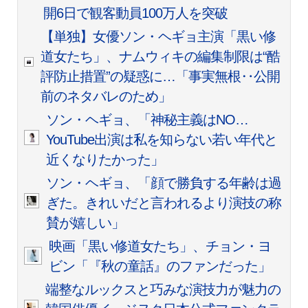
開6日で観客動員100万人を突破
【単独】女優ソン・ヘギョ主演「黒い修
道女たち」、ナムウィキの編集制限は“酷
評防止措置”の疑惑に…「事実無根‥公開
前のネタバレのため」
ソン・ヘギョ、「神秘主義はNO…
YouTube出演は私を知らない若い年代と
近くなりたかった」
ソン・ヘギョ、「顔で勝負する年齢は過
ぎた。きれいだと言われるより演技の称
賛が嬉しい」
映画「黒い修道女たち」、チョン・ヨ
ビン「『秋の童話』のファンだった」
端整なルックスと巧みな演技力が魅力の