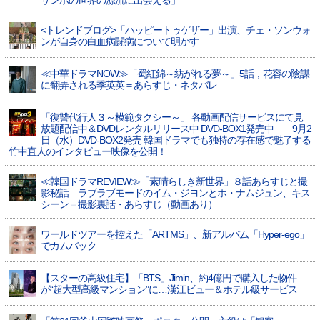
サンホの世界の源流に出会える」
<トレンドブログ>「ハッピートゥゲザー」出演、チェ・ソンウォ
ンが自身の白血病闘病について明かす
≪中華ドラマNOW≫「蜀紅錦～紡がれる夢～」5話，花容の陰謀
に翻弄される季英英＝あらすじ・ネタバレ
「復讐代行人３～模範タクシー～」 各動画配信サービスにて見
放題配信中＆DVDレンタルリリース中 DVD-BOX1発売中 9月2
日（水）DVD-BOX2発売 韓国ドラマでも独特の存在感で魅了する
竹中直人のインタビュー映像を公開！
≪韓国ドラマREVIEW≫「素晴らしき新世界」８話あらすじと撮
影秘話…ラブラブモードのイム・ジヨンとホ・ナムジュン、キス
シーン＝撮影裏話・あらすじ（動画あり）
ワールドツアーを控えた「ARTMS」、新アルバム「Hyper-ego」
でカムバック
【スターの高級住宅】「BTS」Jimin、約4億円で購入した物件
が“超大型高級マンション”に…漢江ビュー＆ホテル級サービス