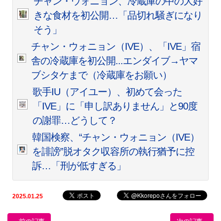
チャン・ウォニョン、冷蔵庫の中の大好
きな食材を初公開…「品切れ騒ぎになり
そう」
チャン・ウォニョン（IVE）、「IVE」宿
舎の冷蔵庫を初公開...エンダイブ→ヤマ
ブシタケまで（冷蔵庫をお願い）
歌手IU（アイユー）、初めて会った
「IVE」に「申し訳ありません」と90度
の謝罪…どうして？
韓国検察、“チャン・ウォニョン（IVE）
を誹謗”脱オタク収容所の執行猶予に控
訴…「刑が低すぎる」
2025.01.25