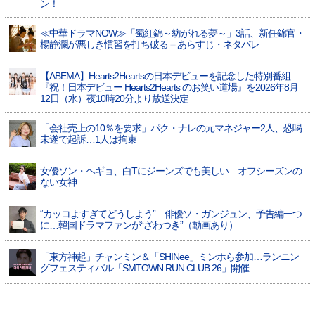
ン！
≪中華ドラマNOW≫「蜀紅錦～紡がれる夢～」3話、新任錦官・
楊静瀾が悪しき慣習を打ち破る＝あらすじ・ネタバレ
【ABEMA】Hearts2Heartsの日本デビューを記念した特別番組
『祝！日本デビュー Hearts2Hearts のお笑い道場』を2026年8月
12日（水）夜10時20分より放送決定
「会社売上の10％を要求」パク・ナレの元マネジャー2人、恐喝
未遂で起訴…1人は拘束
女優ソン・ヘギョ、白Tにジーンズでも美しい…オフシーズンの
ない女神
“カッコよすぎてどうしよう”…俳優ソ・ガンジュン、予告編一つ
に…韓国ドラマファンが“ざわつき”（動画あり）
「東方神起」チャンミン＆「SHINee」ミンホら参加…ランニン
グフェスティバル「SMTOWN RUN CLUB 26」開催