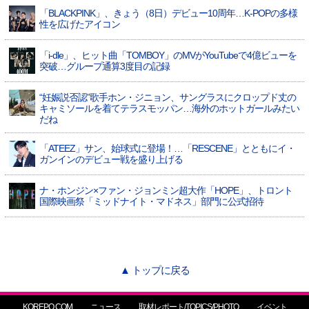
「BLACKPINK」、きょう（8日）デビュー10周年…K-POPの多様
性を広げたアイコン
「i-dle」、ヒット曲「TOMBOY」のMVがYouTubeで4億ビューを
突破…グループ通算3度目の記録
“妊娠説否認”歌手ホン・ジニョン、サングラスにクロップド丈の
キャミソールを着てテラスモッパン…海外のホットガールみたい
だね
「ATEEZ」サン、始球式に登場！…「RESCENE」とともにイ・
ガンインのデビュー戦を盛り上げる
ナ・ホンジン×ファン・ジョンミン超大作「HOPE」、トロント
国際映画祭「ミッドナイト・マドネス」部門に公式招待
▲ トップに戻る
KOREPO.COM
ニュース
取材レポート/TOPICS/PHOTO
イベント