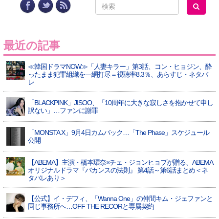
最近の記事
≪韓国ドラマNOW≫「人妻キラー」第3話、コン・ヒョジン、酔
ったまま犯罪組織を一網打尽＝視聴率8.3％、あらすじ・ネタバ
レ
「BLACKPINK」JISOO、「10周年に大きな寂しさを抱かせて申し
訳ない」…ファンに謝罪
「MONSTA X」9月4日カムバック…「The Phase」スケジュール
公開
【ABEMA】主演・橋本環奈×チェ・ジョンヒョプが贈る、ABEMA
オリジナルドラマ『バカンスの法則』 第4話～第6話まとめ＜ネ
タバレあり＞
【公式】イ・デフィ、「Wanna One」の仲間キム・ジェファンと
同じ事務所へ…OFF THE RECORと専属契約