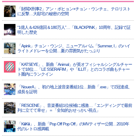
「財閥X刑事2」アン・ボヒョン×チョン・ウンチェ、テロリスト
に反撃…大邸宅の秘密の空間
“1億人＆426億回＆180万人”…「BLACKPINK」10周年、記録で証
明した歴史
「Apink」チョン・ウンジ、ニューアルバム「Summer, I」のハイ
ライトメドレーを公開…夏の雰囲気がたっぷり
「KATSEYE」、新曲「Animal」が英オフィシャルシングルチャー
トで18位…「LE SSERAFIM」や「ILLIT」とのコラボ曲もチャー
ト圏内にランクイン
「NouerA」、初の地上波音楽番組1位…新曲「.exe」で2冠達成、
成長を証明
「RESCENE」、音楽番組1位候補に感激…「エンディングで最前
列に立てて幸せ」＝「全知的おせっかい視点」
「KiiiKiii」、新曲「Pop Off Pop Off」のMVティザー公開…2010年
代のレトロ感満載