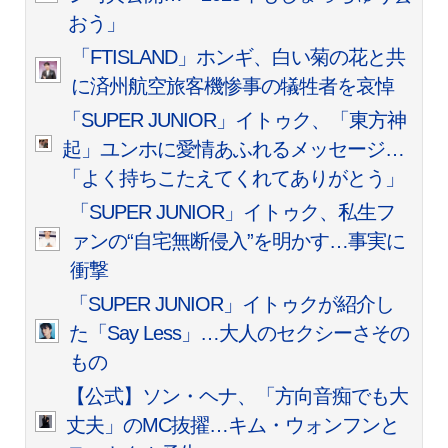
おう」
「FTISLAND」ホンギ、白い菊の花と共
に済州航空旅客機惨事の犠牲者を哀悼
「SUPER JUNIOR」イトゥク、「東方神
起」ユンホに愛情あふれるメッセージ…
「よく持ちこたえてくれてありがとう」
「SUPER JUNIOR」イトゥク、私生フ
ァンの“自宅無断侵入”を明かす…事実に
衝撃
「SUPER JUNIOR」イトゥクが紹介し
た「Say Less」…大人のセクシーさその
もの
【公式】ソン・ヘナ、「方向音痴でも大
丈夫」のMC抜擢…キム・ウォンフンと