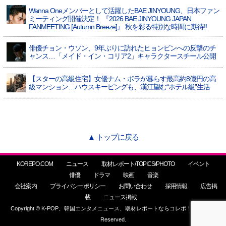
Wanna Oneメンバーとして活躍したBAE JINYOUNG、日本ファン
ミーティング開催決定！ 『2026 BAE JINYOUNG JAPAN
FANMEETING [Autumn Breeze]』 秋を彩る特別な時間に期待!!
俳優チョン・ウソン、9年ぶりに訪れたヒョンビンへの反撃のチ
ャンス…「メイド・イン・コリア2」キャラクタースチール公開
【スターの高級住宅】女優ナム・ボラが暮らす最高約8億円の高
級マンション…ハウスキーピングも、漢江望む“ホテル級”生活
▲ トップに戻る
KOREPO.COM
ニュース
取材レポート/TOPICS/PHOTO
イベント
俳優
ドラマ
映画
音楽
会社案内
プライバシーポリシー
お問い合わせ
採用情報
広告掲
載
ニュース掲載
Copyright © K-POP、韓国エンタメニュース、取材レポートならコレポ！ All Rights
Reserved.