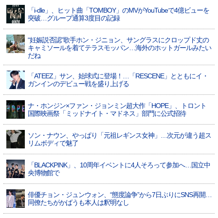
「i-dle」、ヒット曲「TOMBOY」のMVがYouTubeで4億ビューを
突破…グループ通算3度目の記録
“妊娠説否認”歌手ホン・ジニョン、サングラスにクロップド丈の
キャミソールを着てテラスモッパン…海外のホットガールみたい
だね
「ATEEZ」サン、始球式に登場！…「RESCENE」とともにイ・
ガンインのデビュー戦を盛り上げる
ナ・ホンジン×ファン・ジョンミン超大作「HOPE」、トロント
国際映画祭「ミッドナイト・マドネス」部門に公式招待
ソン・ナウン、やっぱり「元祖レギンス女神」…次元が違う超ス
リムボディで魅了
「BLACKPINK」、10周年イベントに4人そろって参加へ…国立中
央博物館で
俳優チョン・ジュンウォン、“態度論争”から7日ぶりにSNS再開…
同僚たちがかばうも本人は釈明なし