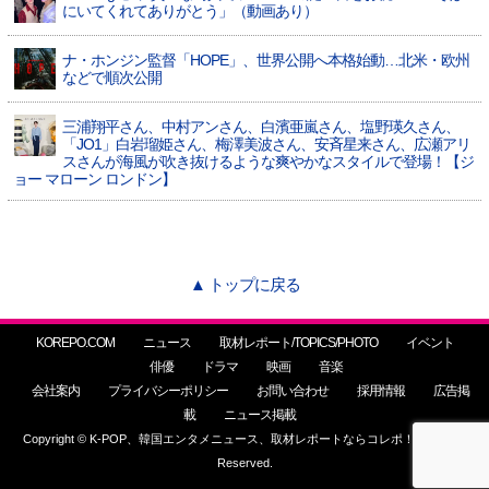
にいてくれてありがとう」（動画あり）
ナ・ホンジン監督「HOPE」、世界公開へ本格始動…北米・欧州
などで順次公開
三浦翔平さん、中村アンさん、白濱亜嵐さん、塩野瑛久さん、
「JO1」白岩瑠姫さん、梅澤美波さん、安斉星来さん、広瀬アリ
スさんが海風が吹き抜けるような爽やかなスタイルで登場！【ジ
ョー マローン ロンドン】
▲ トップに戻る
KOREPO.COM
ニュース
取材レポート/TOPICS/PHOTO
イベント
俳優
ドラマ
映画
音楽
会社案内
プライバシーポリシー
お問い合わせ
採用情報
広告掲
載
ニュース掲載
Copyright © K-POP、韓国エンタメニュース、取材レポートならコレポ！ All Rights
Reserved.