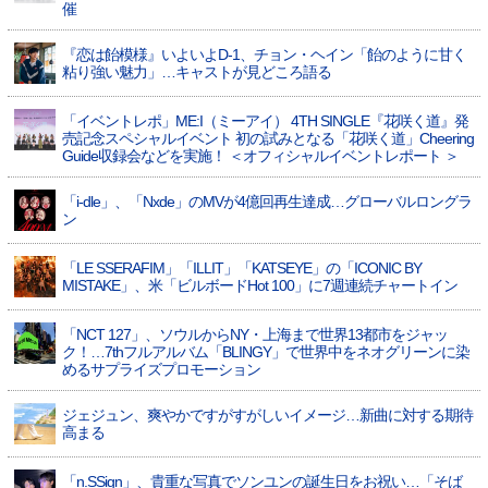
催
『恋は飴模様』いよいよD-1、チョン・ヘイン「飴のように甘く
粘り強い魅力」…キャストが見どころ語る
「イベントレポ」ME:I（ミーアイ） 4TH SINGLE『花咲く道』発
売記念スペシャルイベント 初の試みとなる「花咲く道」Cheering
Guide収録会などを実施！ ＜オフィシャルイベントレポート ＞
「i-dle」、「Nxde」のMVが4億回再生達成…グローバルロングラ
ン
「LE SSERAFIM」「ILLIT」「KATSEYE」の「ICONIC BY
MISTAKE」、米「ビルボードHot 100」に7週連続チャートイン
「NCT 127」、ソウルからNY・上海まで世界13都市をジャッ
ク！…7thフルアルバム「BLINGY」で世界中をネオグリーンに染
めるサプライズプロモーション
ジェジュン、爽やかですがすがしいイメージ…新曲に対する期待
高まる
「n.SSign」、貴重な写真でソンユンの誕生日をお祝い…「そば