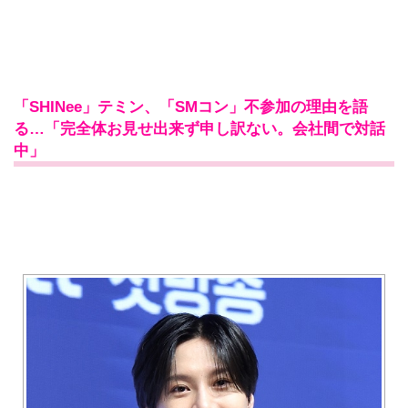
「SHINee」テミン、「SMコン」不参加の理由を語
る…「完全体お見せ出来ず申し訳ない。会社間で対話
中」