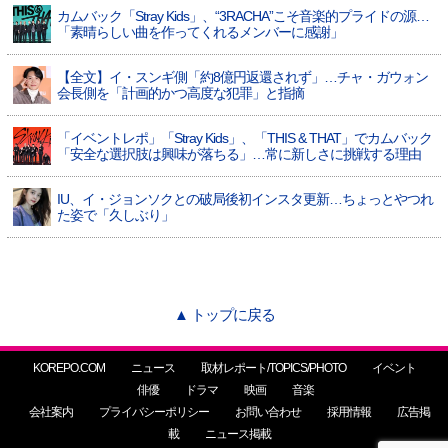
カムバック「Stray Kids」、“3RACHA”こそ音楽的プライドの源…
「素晴らしい曲を作ってくれるメンバーに感謝」
【全文】イ・スンギ側「約8億円返還されず」…チャ・ガウォン
会長側を「計画的かつ高度な犯罪」と指摘
「イベントレポ」「Stray Kids」、「THIS & THAT」でカムバック
「安全な選択肢は興味が落ちる」…常に新しさに挑戦する理由
IU、イ・ジョンソクとの破局後初インスタ更新…ちょっとやつれ
た姿で「久しぶり」
▲ トップに戻る
KOREPO.COM
ニュース
取材レポート/TOPICS/PHOTO
イベント
俳優
ドラマ
映画
音楽
会社案内
プライバシーポリシー
お問い合わせ
採用情報
広告掲
載
ニュース掲載