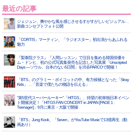
最近の記事
ジェジュン、爽やかな風を感じさせるすがすがしいビジュアル…
新曲コンセプトフォト公開
「CORTIS」マーティン、「ラジオスター」初出演からあふれる
魅力
『梨泰院クラス』『人間レッスン』で注目を集める韓国俳優キ
ム・ドンヒ、初の公式写真集発売を記念した写真展「Unscripted
Days —ソウル、台本のない5日間」を渋谷PARCOで開催！
「BTS」のグラミー・ボイコットの中、有力候補となった「Stray
Kids」…「音楽で僕たちの物語を伝える」
“第5世代スーパールーキー”「HITGS」、待望の初単独日本イベン
ト開催決定！「HITGS FAN CONCERT in JAPAN [PAGE 1 :
Teenager]」9月に東京・大阪で開催
「BTS」Jung Kook、「Seven」がYouTube Musicで13億再生（動
画あり）