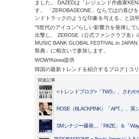
ました。 DAZEDは「レジェンド作曲家K
す。 「ZEROBASEONE」ならではの
ンドトラックのような印象を与える」と説
“5世代のアイコン”らしい影響力を発揮してい
出撃し、 ZEROSE（公式ファンクラブ名）
MUSIC BANK GLOBAL FESTIVAL 
祭典」に相次いで参加します。
WOW!Korea提供
韓国の最新トレンドを紹介するブログ | コ
関連記事
<トレンドブログ>「TWS」、さわ
ROSE（BLACKPINK）「APT.」
SMシナジー爆発…「RIIZE」＆「Wa