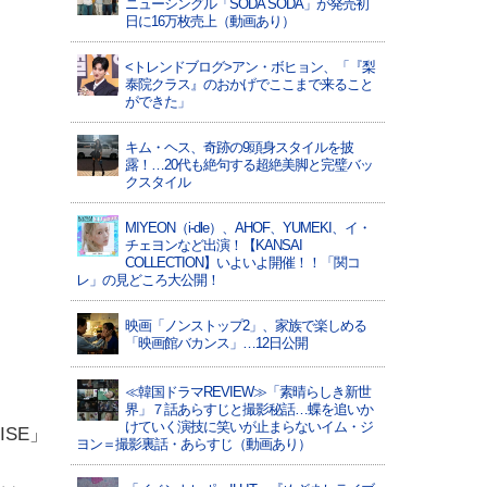
ニューシングル「SODA SODA」が発売初
日に16万枚売上（動画あり）
<トレンドブログ>アン・ボヒョン、「『梨
泰院クラス』のおかげでここまで来ること
ができた」
キム・ヘス、奇跡の9頭身スタイルを披
露！…20代も絶句する超絶美脚と完璧バッ
クスタイル
MIYEON（i-dle）、​AHOF​、YUMEKI、イ・
チェヨンなど出演！【KANSAI
COLLECTION】いよいよ開催！！「関コ
レ」の見どころ大公開！
映画「ノンストップ2」、家族で楽しめる
「映画館バカンス」…12日公開
≪韓国ドラマREVIEW≫「素晴らしき新世
界」７話あらすじと撮影秘話…蝶を追いか
けていく演技に笑いが止まらないイム・ジ
ISE」
ヨン＝撮影裏話・あらすじ（動画あり）