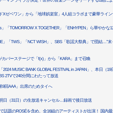
apan によるツーマンライブが決定！世界の音楽シーンをリードする2組に
ネクドXゼベワン」から「地球娯楽室」4人組コラボまで豪華ライ
Kids」「TOMORROW X TOGETHER」「ENHYPEN」ら華やかな
EONE」「TWS」「NCT WISH」、SBS「歌謡大祭典」で団結…”
C」がカバーステージで「f(x)」から「KARA」まで召喚
「2024 MUSIC BANK GLOBAL FESTIVAL in JAPAN」、本日（1
 2TVで240分間にわたって放送
「第9回AAA」出席のためタイへ
」、明日（31日）の生放送キャンセル…録画で後日放送
」で話題のROSÉを含め、全16組のアーティストが出演！ 国内