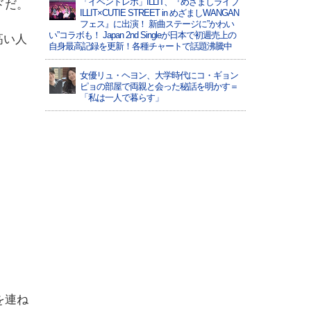
「イベントレポ」ILLIT、『めざましライブ
ドだ。
ILLIT×CUTIE STREET in めざましWANGAN
フェス』に出演！ 新曲ステージに”かわい
い”コラボも！ Japan 2nd Singleが日本で初週売上の
高い人
自身最高記録を更新！各種チャートで話題沸騰中
女優リュ・ヘヨン、大学時代にコ・ギョン
ピョの部屋で両親と会った秘話を明かす＝
「私は一人で暮らす」
を連ね