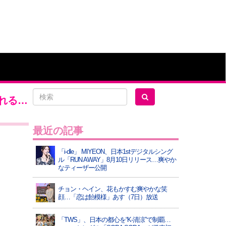
ばれる…
最近の記事
「i-dle」 MIYEON、日本1stデジタルシング
ル「RUN AWAY」8月10日リリース…爽やか
なティーザー公開
チョン・ヘイン、花もかすむ爽やかな笑
顔…「恋は飴模様」あす（7日）放送
「TWS」、日本の都心を“K-清涼”で制覇…