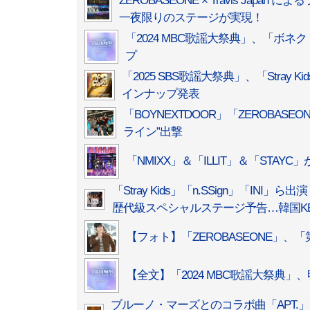
ZEROBASEONE × Travis J
一夜限りのステージが実現！
「2024 MBC歌謡大祭典」、「ボ
プ
「2025 SBS歌謡大祭典」、「Stray 
インナップ発表
「BOYNEXTDOOR」「ZEROBAS
ライン”出撃
「NMIXX」＆「ILLIT」＆「STAY
「Stray Kids」「n.SSign」「INI」ら出演
歴代級スペシャルステージ予告…韓国KBS
【フォト】「ZEROBASEONE」、
【全文】「2024 MBC歌謡大祭典
ブルーノ・マーズとのコラボ曲「APT.