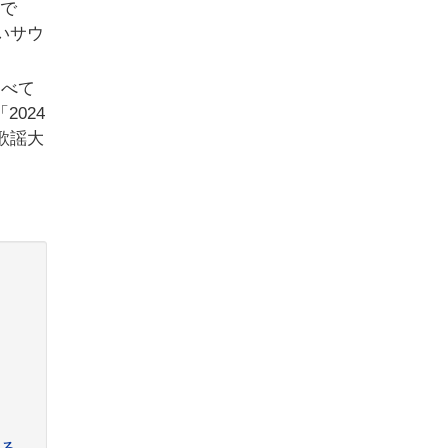
曲で
いサウ
すべて
024
C歌謡大