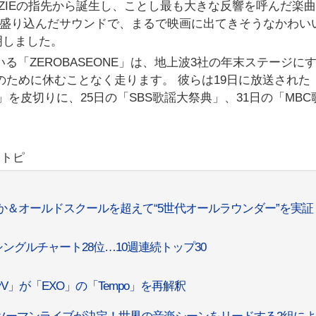
ENZIEの指先から誕生し、ことし最も大きな反響を呼んだ楽
喜びを盛り込んだサウンドで、まるで映画に出てきそうなかわい
明しました。
る「ZEROBASEONE」は、地上波3社の年末ステージに
のために休むことなく走ります。 彼らは19日に放送された「2
in JAPAN」を皮切りに、25日の「SBS歌謡大祭典」、31日の「MB
リトピ
やか＆オールドスクールを超えて“5世代オールラウンダー”を実証
、英シングルチャート28位…10週連続トップ30
yV」が「EXO」の「Tempo」を再解釈