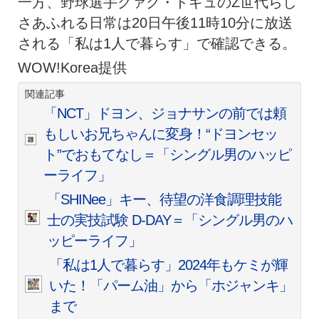
一方、野球選手クァク・ドギュのZ世代らし
さあふれる日常は20日午後11時10分に放送
される「私は1人で暮らす」で確認できる。
WOW!Korea提供
関連記事
「NCT」ドヨン、ジョナサンの前では頼
もしいお兄ちゃんに変身！“ドヨンセッ
ト”でおもてなし＝「シングル男のハッピ
ーライフ」
「SHINee」キー、待望の洋食調理技能
士の実技試験 D-DAY＝「シングル男のハ
ッピーライフ」
「私は1人で暮らす」2024年もケミが輝
いた！「パーム油」から「ホジャンキ」
まで