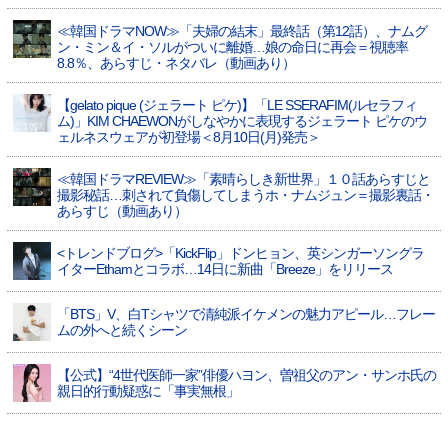
≪韓国ドラマNOW≫「夫婦の結末」最終話（第12話）、ナムグ
ン・ミン＆イ・ソルがついに離婚…娘の命日に再会＝視聴率
8.8％、あらすじ・ネタバレ（動画あり）
【gelato pique (ジェラート ピケ)】「LE SSERAFIM(ルセラフィ
ム)」KIM CHAEWONがしなやかに表現するジェラート ピケのウ
ェルネスウェアが初登場＜8月10日(月)発売＞
≪韓国ドラマREVIEW≫「素晴らしき新世界」１０話あらすじと
撮影秘話…刺されて負傷してしまうホ・ナムジュン＝撮影裏話・
あらすじ（動画あり）
<トレンドブログ>「KickFlip」ドンヒョン、英シンガーソングラ
イターEthamとコラボ…14日に新曲「Breeze」をリリース
「BTS」V、白Tシャツで清純派イケメンの魅力アピール…フレー
ムの外へと続くシーン
【公式】“4世代医師一家”俳優ハヨン、曽祖父のアン・サンホ氏の
親日的行動疑惑に「事実無根」