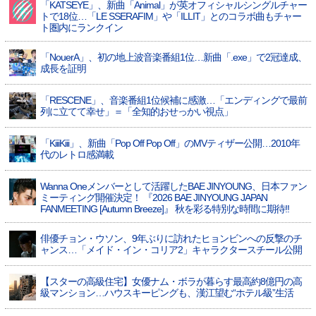
「KATSEYE」、新曲「Animal」が英オフィシャルシングルチャー
トで18位…「LE SSERAFIM」や「ILLIT」とのコラボ曲もチャー
ト圏内にランクイン
「NouerA」、初の地上波音楽番組1位…新曲「.exe」で2冠達成、
成長を証明
「RESCENE」、音楽番組1位候補に感激…「エンディングで最前
列に立てて幸せ」＝「全知的おせっかい視点」
「KiiiKiii」、新曲「Pop Off Pop Off」のMVティザー公開…2010年
代のレトロ感満載
Wanna Oneメンバーとして活躍したBAE JINYOUNG、日本ファン
ミーティング開催決定！ 『2026 BAE JINYOUNG JAPAN
FANMEETING [Autumn Breeze]』 秋を彩る特別な時間に期待!!
俳優チョン・ウソン、9年ぶりに訪れたヒョンビンへの反撃のチ
ャンス…「メイド・イン・コリア2」キャラクタースチール公開
【スターの高級住宅】女優ナム・ボラが暮らす最高約8億円の高
級マンション…ハウスキーピングも、漢江望む“ホテル級”生活