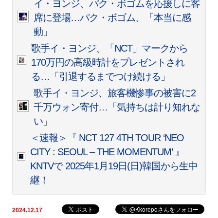
イ・ヨンジ、パク・ボゴムを応援しに客
席に登場…パク・ボゴム、「本当に感
動」
歌手イ・ヨンジ、「NCT」マークから
170万円の高級時計をプレゼントされ
る…「引退するまでつけ続ける」
歌手イ・ヨンジ、旅客機惨事の被害に2
千万ウォン寄付…「気持ちは計り知れな
い」
＜速報＞『 NCT 127 4TH TOUR ‘NEO
CITY : SEOUL – THE MOMENTUM’ 』
KNTVで 2025年1月19日(日)韓国から生中
継！
2024.12.17